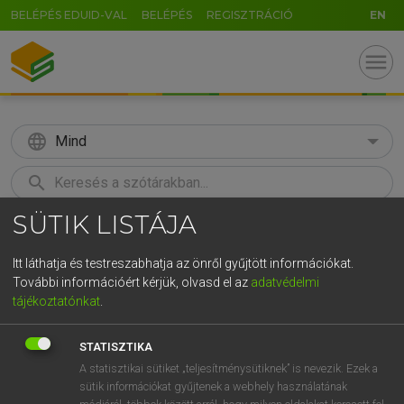
BELÉPÉS EDUID-VAL
BELÉPÉS
REGISZTRÁCIÓ
EN
menu
language
Mind
search
SÜTIK LISTÁJA
GR
KERESÉS
5
6
7
8
9
ö
ü
ó
Itt láthatja és testreszabhatja az önről gyűjtött információkat.
További információért kérjük, olvasd el az
adatvédelmi
r
t
z
u
i
o
p
ő
ú
LÁZÁR A. PÉTER, VARGA GYÖRGY
tájékoztatónkat
.
Magyar−angol egyetemes nagyszótár
g
h
j
k
l
é
á
ű
Ω
STATISZTIKA
v
b
n
m
,
.
-
AltGr
A statisztikai sütiket „teljesítménysütiknek” is nevezik. Ezek a
sütik információkat gyűjtenek a webhely használatának