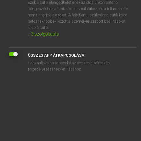
Ezek a sütik elengedhetetlenek az oldalunkon történő
böngészéshez,a funkciók használatához, és a felhasználók
nem tilthatják le azokat. A feltétlenül szükséges sütik közé
Lázár A. Péter, Varga György
tartoznak többek között a személyre szabott beállításokat
MAGYAR−ANGOL EGYETEMES NAGYSZÓTÁR
kezelő sütik.
↓
3
szolgáltatás
Kapcsolódó anyagok
népművész
ÖSSZES APP ÁTKAPCSOLÁSA
népművészet
Használja ezt a kapcsolót az összes alkalmazás
népművészeti
engedélyezéséhez/letiltásához.
nép-nemzeti
népnév
népnevelés
népnyelv
népnyúzó
nepo baby