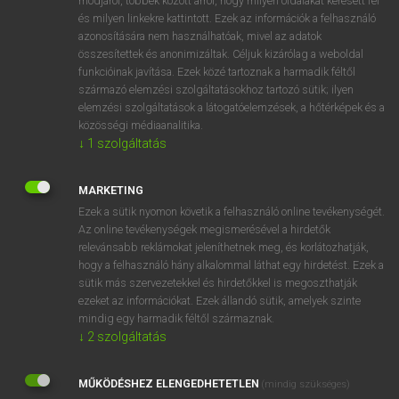
módjáról, többek között arról, hogy milyen oldalakat keresett fel
és milyen linkekre kattintott. Ezek az információk a felhasználó
VAN ELŐFIZETÉSED?
azonosítására nem használhatóak, mivel az adatok
összesítettek és anonimizáltak. Céljuk kizárólag a weboldal
Van előfizetésem a teljes szócikk megtekintéséhez.
funkcióinak javítása. Ezek közé tartoznak a harmadik féltől
származó elemzési szolgáltatásokhoz tartozó sütik; ilyen
BELÉPÉS
elemzési szolgáltatások a látogatóelemzések, a hőtérképek és a
közösségi médiaanalitika.
↓
1
szolgáltatás
MARKETING
Ezek a sütik nyomon követik a felhasználó online tevékenységét.
Az online tevékenységek megismerésével a hirdetők
NINCS ELŐFIZETÉSED?
relevánsabb reklámokat jeleníthetnek meg, és korlátozhatják,
Nincs regisztrációm és előfizetésem. A szótár 2 órás,
hogy a felhasználó hány alkalommal láthat egy hirdetést. Ezek a
díjmentes próbaverziójának elindításához regisztrálok és
sütik más szervezetekkel és hirdetőkkel is megoszthatják
belépek
.
ezeket az információkat. Ezek állandó sütik, amelyek szinte
mindig egy harmadik féltől származnak.
↓
2
szolgáltatás
REGISZTRÁCIÓ
MŰKÖDÉSHEZ ELENGEDHETETLEN
(mindig szükséges)