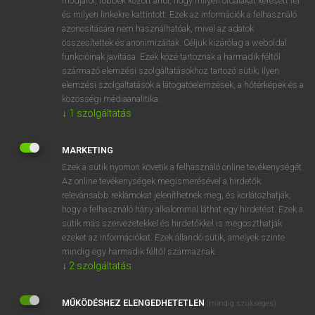
módjáról, többek között arról, hogy milyen oldalakat keresett fel
és milyen linkekre kattintott. Ezek az információk a felhasználó
VAN ELŐFIZETÉSED?
azonosítására nem használhatóak, mivel az adatok
összesítettek és anonimizáltak. Céljuk kizárólag a weboldal
Van előfizetésem a teljes szócikk megtekintéséhez.
funkcióinak javítása. Ezek közé tartoznak a harmadik féltől
származó elemzési szolgáltatásokhoz tartozó sütik; ilyen
BELÉPÉS
elemzési szolgáltatások a látogatóelemzések, a hőtérképek és a
közösségi médiaanalitika.
↓
1
szolgáltatás
MARKETING
Ezek a sütik nyomon követik a felhasználó online tevékenységét.
Az online tevékenységek megismerésével a hirdetők
NINCS ELŐFIZETÉSED?
relevánsabb reklámokat jeleníthetnek meg, és korlátozhatják,
Nincs regisztrációm és előfizetésem. A szótár 2 órás,
hogy a felhasználó hány alkalommal láthat egy hirdetést. Ezek a
díjmentes próbaverziójának elindításához regisztrálok és
sütik más szervezetekkel és hirdetőkkel is megoszthatják
belépek
.
ezeket az információkat. Ezek állandó sütik, amelyek szinte
mindig egy harmadik féltől származnak.
↓
2
szolgáltatás
REGISZTRÁCIÓ
MŰKÖDÉSHEZ ELENGEDHETETLEN
(mindig szükséges)