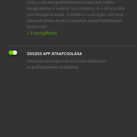
Ezek a sütik elengedhetetlenek az oldalunkon történő
böngészéshez,a funkciók használatához, és a felhasználók
nem tilthatják le azokat. A feltétlenül szükséges sütik közé
Lázár A. Péter, Varga György
tartoznak többek között a személyre szabott beállításokat
MAGYAR−ANGOL EGYETEMES NAGYSZÓTÁR
kezelő sütik.
↓
3
szolgáltatás
Kapcsolódó anyagok
napudvar
ÖSSZES APP ÁTKAPCSOLÁSA
napvédő faktor
Használja ezt a kapcsolót az összes alkalmazás
napvédő krém
engedélyezéséhez/letiltásához.
napvilág
napvitorla
Nap-vonal
narancs
narancsbőr
narancsdzsem