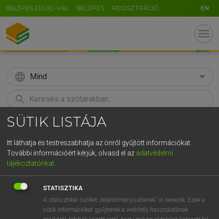
BELÉPÉS EDUID-VAL
BELÉPÉS
REGISZTRÁCIÓ
EN
menu
language
Mind
search
SÜTIK LISTÁJA
GR
KERESÉS
5
6
7
8
9
ö
ü
ó
Itt láthatja és testreszabhatja az önről gyűjtött információkat.
További információért kérjük, olvasd el az
adatvédelmi
r
t
z
u
i
o
p
ő
ú
LÁZÁR A. PÉTER, VARGA GYÖRGY
tájékoztatónkat
.
Magyar−angol egyetemes nagyszótár
g
h
j
k
l
é
á
ű
Ω
STATISZTIKA
v
b
n
m
,
.
-
AltGr
A statisztikai sütiket „teljesítménysütiknek” is nevezik. Ezek a
sütik információkat gyűjtenek a webhely használatának