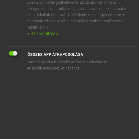
Ezek a sütik elengedhetetlenek az oldalunkon történő
böngészéshez,a funkciók használatához, és a felhasználók
nem tilthatják le azokat. A feltétlenül szükséges sütik közé
Lázár A. Péter, Varga György
tartoznak többek között a személyre szabott beállításokat
MAGYAR−ANGOL EGYETEMES NAGYSZÓTÁR
kezelő sütik.
↓
3
szolgáltatás
Kapcsolódó anyagok
napközben
ÖSSZES APP ÁTKAPCSOLÁSA
napközbeni
Használja ezt a kapcsolót az összes alkalmazás
napközel
engedélyezéséhez/letiltásához.
napközi
napközis
napkúra
naplemente
napló
naplóbejegyzés