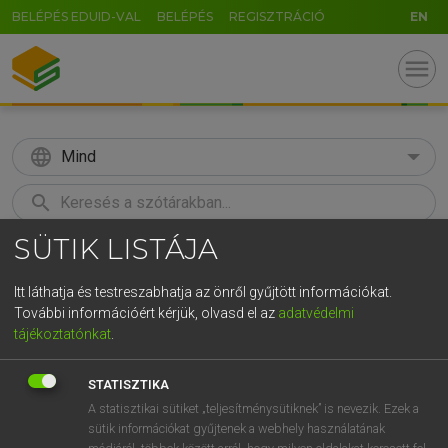
BELÉPÉS EDUID-VAL
BELÉPÉS
REGISZTRÁCIÓ
EN
menu
language
Mind
search
SÜTIK LISTÁJA
GR
KERESÉS
5
6
7
8
9
ö
ü
ó
Itt láthatja és testreszabhatja az önről gyűjtött információkat.
További információért kérjük, olvasd el az
adatvédelmi
r
t
z
u
i
o
p
ő
ú
LÁZÁR A. PÉTER, VARGA GYÖRGY
tájékoztatónkat
.
Magyar−angol egyetemes nagyszótár
g
h
j
k
l
é
á
ű
Ω
STATISZTIKA
v
b
n
m
,
.
-
AltGr
A statisztikai sütiket „teljesítménysütiknek” is nevezik. Ezek a
sütik információkat gyűjtenek a webhely használatának