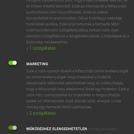
módjáról, többek között arról, hogy milyen oldalakat keresett fel
és milyen linkekre kattintott. Ezek az információk a felhasználó
VAN ELŐFIZETÉSED?
azonosítására nem használhatóak, mivel az adatok
összesítettek és anonimizáltak. Céljuk kizárólag a weboldal
Van előfizetésem a teljes szócikk megtekintéséhez.
funkcióinak javítása. Ezek közé tartoznak a harmadik féltől
származó elemzési szolgáltatásokhoz tartozó sütik; ilyen
BELÉPÉS
elemzési szolgáltatások a látogatóelemzések, a hőtérképek és a
közösségi médiaanalitika.
↓
1
szolgáltatás
MARKETING
Ezek a sütik nyomon követik a felhasználó online tevékenységét.
Az online tevékenységek megismerésével a hirdetők
NINCS ELŐFIZETÉSED?
relevánsabb reklámokat jeleníthetnek meg, és korlátozhatják,
Nincs regisztrációm és előfizetésem. A szótár 2 órás,
hogy a felhasználó hány alkalommal láthat egy hirdetést. Ezek a
díjmentes próbaverziójának elindításához regisztrálok és
sütik más szervezetekkel és hirdetőkkel is megoszthatják
belépek
.
ezeket az információkat. Ezek állandó sütik, amelyek szinte
mindig egy harmadik féltől származnak.
↓
2
szolgáltatás
REGISZTRÁCIÓ
MŰKÖDÉSHEZ ELENGEDHETETLEN
(mindig szükséges)