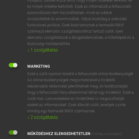
módjáról, többek között arról, hogy milyen oldalakat keresett fel
és milyen linkekre kattintott. Ezek az információk a felhasználó
VAN ELŐFIZETÉSED?
azonosítására nem használhatóak, mivel az adatok
összesítettek és anonimizáltak. Céljuk kizárólag a weboldal
Van előfizetésem a teljes szócikk megtekintéséhez.
funkcióinak javítása. Ezek közé tartoznak a harmadik féltől
származó elemzési szolgáltatásokhoz tartozó sütik; ilyen
BELÉPÉS
elemzési szolgáltatások a látogatóelemzések, a hőtérképek és a
közösségi médiaanalitika.
↓
1
szolgáltatás
MARKETING
Ezek a sütik nyomon követik a felhasználó online tevékenységét.
Az online tevékenységek megismerésével a hirdetők
NINCS ELŐFIZETÉSED?
relevánsabb reklámokat jeleníthetnek meg, és korlátozhatják,
Nincs regisztrációm és előfizetésem. A szótár 2 órás,
hogy a felhasználó hány alkalommal láthat egy hirdetést. Ezek a
díjmentes próbaverziójának elindításához regisztrálok és
sütik más szervezetekkel és hirdetőkkel is megoszthatják
belépek
.
ezeket az információkat. Ezek állandó sütik, amelyek szinte
mindig egy harmadik féltől származnak.
↓
2
szolgáltatás
REGISZTRÁCIÓ
MŰKÖDÉSHEZ ELENGEDHETETLEN
(mindig szükséges)