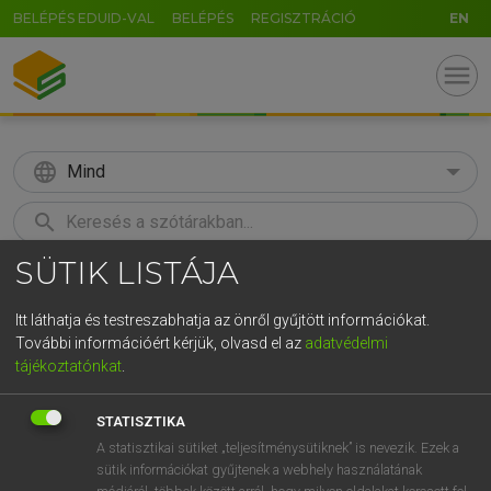
BELÉPÉS EDUID-VAL
BELÉPÉS
REGISZTRÁCIÓ
EN
menu
language
Mind
search
SÜTIK LISTÁJA
GR
KERESÉS
5
6
7
8
9
ö
ü
ó
Itt láthatja és testreszabhatja az önről gyűjtött információkat.
További információért kérjük, olvasd el az
adatvédelmi
r
t
z
u
i
o
p
ő
ú
LÁZÁR A. PÉTER, VARGA GYÖRGY
tájékoztatónkat
.
Magyar−angol egyetemes nagyszótár
g
h
j
k
l
é
á
ű
Ω
STATISZTIKA
v
b
n
m
,
.
-
AltGr
A statisztikai sütiket „teljesítménysütiknek” is nevezik. Ezek a
sütik információkat gyűjtenek a webhely használatának