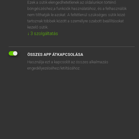
Ezek a sütik elengedhetetlenek az oldalunkon történő
böngészéshez,a funkciók használatához, és a felhasználók
nem tilthatják le azokat. A feltétlenül szükséges sütik közé
Lázár A. Péter, Varga György
tartoznak többek között a személyre szabott beállításokat
MAGYAR−ANGOL EGYETEMES NAGYSZÓTÁR
kezelő sütik.
↓
3
szolgáltatás
Kapcsolódó anyagok
nagyterem
ÖSSZES APP ÁTKAPCSOLÁSA
Nagy Testvér
Használja ezt a kapcsolót az összes alkalmazás
nagytiszteletű
engedélyezéséhez/letiltásához.
nagytotál
nagytőke
nagytőkés
nagytulajdonos
nagyujj
nagyúr