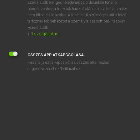
Ezek a sütik elengedhetetlenek az oldalunkon történő
böngészéshez,a funkciók használatához, és a felhasználók
nem tilthatják le azokat. A feltétlenül szükséges sütik közé
Lázár A. Péter, Varga György
tartoznak többek között a személyre szabott beállításokat
MAGYAR−ANGOL EGYETEMES NAGYSZÓTÁR
kezelő sütik.
↓
3
szolgáltatás
Kapcsolódó anyagok
nádültetvényes
ÖSSZES APP ÁTKAPCSOLÁSA
nádvágó gép
Használja ezt a kapcsolót az összes alkalmazás
naftalin
engedélyezéséhez/letiltásához.
nagy
nagy adag
nagyágit
nagyagy
nagyágyú
nagyajak