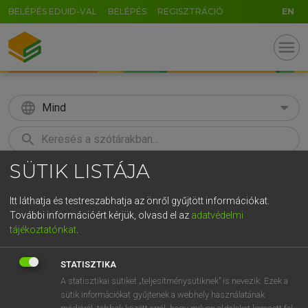
BELÉPÉS EDUID-VAL
BELÉPÉS
REGISZTRÁCIÓ
EN
menu
language
Mind
search
SÜTIK LISTÁJA
GR
KERESÉS
5
6
7
8
9
ö
ü
ó
Itt láthatja és testreszabhatja az önről gyűjtött információkat.
További információért kérjük, olvasd el az
adatvédelmi
r
t
z
u
i
o
p
ő
ú
LÁZÁR A. PÉTER, VARGA GYÖRGY
tájékoztatónkat
.
Magyar−angol egyetemes nagyszótár
g
h
j
k
l
é
á
ű
Ω
STATISZTIKA
v
b
n
m
,
.
-
AltGr
A statisztikai sütiket „teljesítménysütiknek” is nevezik. Ezek a
sütik információkat gyűjtenek a webhely használatának