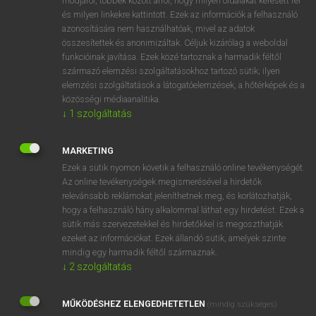
módjáról, többek között arról, hogy milyen oldalakat keresett fel
és milyen linkekre kattintott. Ezek az információk a felhasználó
VAN ELŐFIZETÉSED?
azonosítására nem használhatóak, mivel az adatok
összesítettek és anonimizáltak. Céljuk kizárólag a weboldal
Van előfizetésem a teljes szócikk megtekintéséhez.
funkcióinak javítása. Ezek közé tartoznak a harmadik féltől
származó elemzési szolgáltatásokhoz tartozó sütik; ilyen
BELÉPÉS
elemzési szolgáltatások a látogatóelemzések, a hőtérképek és a
közösségi médiaanalitika.
↓
1
szolgáltatás
MARKETING
Ezek a sütik nyomon követik a felhasználó online tevékenységét.
Az online tevékenységek megismerésével a hirdetők
NINCS ELŐFIZETÉSED?
relevánsabb reklámokat jeleníthetnek meg, és korlátozhatják,
Nincs regisztrációm és előfizetésem. A szótár 2 órás,
hogy a felhasználó hány alkalommal láthat egy hirdetést. Ezek a
díjmentes próbaverziójának elindításához regisztrálok és
sütik más szervezetekkel és hirdetőkkel is megoszthatják
belépek
.
ezeket az információkat. Ezek állandó sütik, amelyek szinte
mindig egy harmadik féltől származnak.
↓
2
szolgáltatás
REGISZTRÁCIÓ
MŰKÖDÉSHEZ ELENGEDHETETLEN
(mindig szükséges)