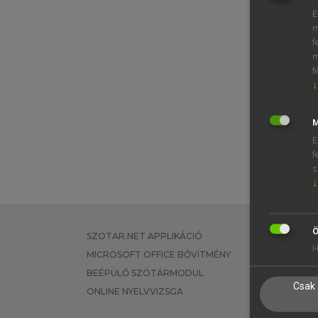
E
m
f
m
f
↓
M
E
f
s
↓
Ö
SZOTAR.NET APPLIKÁCIÓ
EGYÉNI FEL
H
MICROSOFT OFFICE BŐVÍTMÉNY
TANULÓKNA
BEÉPÜLŐ SZÓTÁRMODUL
OKTATÁSI I
Csak 
ONLINE NYELVVIZSGA
VÁLLALATI 