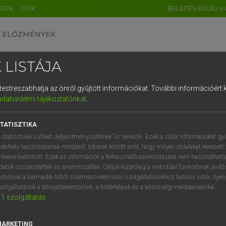
ÉGEK
GYIK
BELÉPÉS EDUID-V
ELŐZMÉNYEK
 LISTÁJA
és testreszabhatja az önről gyűjtött információkat.
További információért k
HU
DE
CN
FR
ES
IT
NL
RU
GR
adatvédelmi tájékoztatónkat
.
 A. PÉTER, VARGA GYÖRGY
1
2
3
4
5
6
7
8
9
yar−angol egyetemes nagyszótár
TATISZTIKA
q
w
e
r
t
z
u
i
 statisztikai sütiket „teljesítménysütiknek” is nevezik. Ezek a sütik információkat gy
ebhely használatának módjáról, többek között arról, hogy milyen oldalakat keresett 
a
s
d
f
g
h
j
k
l
é
inkekre kattintott. Ezek az információk a felhasználó azonosítására nem használható
datok összesítettek és anonimizáltak. Céljuk kizárólag a weboldal funkcióinak javít
í
y
x
c
v
b
n
m
,
.
artoznak a harmadik féltől származó elemzési szolgáltatásokhoz tartozó sütik; ilye
zolgáltatások a látogatóelemzések, a hőtérképek és a közösségi médiaanalitika.
VAN ELŐFIZETÉSED?
NINCS ELŐFIZETÉSED
1
szolgáltatás
előfizetésem a teljes szócikk
Nincs regisztrációm és előfiz
megtekintéséhez.
A szótár 2 órás, díjmente
MARKETING