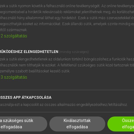
próbaverziójának elindítás
zek a sütik nyomon követik a felhasználó online tevékenységét. Az online tevékeny
BELÉPÉS
regisztrálok és
belépek
.
egismerésével a hirdetők relevánsabb reklámokat jeleníthetnek meg, és korlátozhat
elhasználó hány alkalommal láthat egy hirdetést. Ezek a sütik más szervezetekkel és
egoszthatják ezeket az információkat. Ezek állandó sütik, amelyek szinte mindig 
REGISZTRÁCIÓ
éltől származnak.
2
szolgáltatás
ŰKÖDÉSHEZ ELENGEDHETETLEN
(mindig szükséges)
zek a sütik elengedhetetlenek az oldalunkon történő böngészéshez,a funkciók hasz
elhasználók nem tilthatják le azokat. A feltétlenül szükséges sütik közé tartoznak t
zemélyre szabott beállításokat kezelő sütik.
3
szolgáltatás
SSZES APP ÁTKAPCSOLÁSA
HASZNÁLÓKNAK
SÚGÓ
asználja ezt a kapcsolót az összes alkalmazás engedélyezéséhez/letiltásához.
K
RÓLUNK
NTÉZMÉNYEKNEK
ELÉRHETŐSÉG
a szükséges sütik
Kiválasztottak
Összes
MEGOLDÁSOK
SÜTI BEÁLLÍTÁSOK
elfogadása
elfogadása
elfog