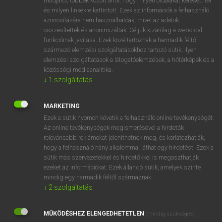
módjáról, többek között arról, hogy milyen oldalakat keresett fel
és milyen linkekre kattintott. Ezek az információk a felhasználó
VAN ELŐFIZETÉSED?
azonosítására nem használhatóak, mivel az adatok
összesítettek és anonimizáltak. Céljuk kizárólag a weboldal
Van előfizetésem a teljes szócikk megtekintéséhez.
funkcióinak javítása. Ezek közé tartoznak a harmadik féltől
származó elemzési szolgáltatásokhoz tartozó sütik; ilyen
BELÉPÉS
elemzési szolgáltatások a látogatóelemzések, a hőtérképek és a
közösségi médiaanalitika.
↓
1
szolgáltatás
MARKETING
Ezek a sütik nyomon követik a felhasználó online tevékenységét.
Az online tevékenységek megismerésével a hirdetők
NINCS ELŐFIZETÉSED?
relevánsabb reklámokat jeleníthetnek meg, és korlátozhatják,
Nincs regisztrációm és előfizetésem. A szótár 2 órás,
hogy a felhasználó hány alkalommal láthat egy hirdetést. Ezek a
díjmentes próbaverziójának elindításához regisztrálok és
sütik más szervezetekkel és hirdetőkkel is megoszthatják
belépek
.
ezeket az információkat. Ezek állandó sütik, amelyek szinte
mindig egy harmadik féltől származnak.
↓
2
szolgáltatás
REGISZTRÁCIÓ
MŰKÖDÉSHEZ ELENGEDHETETLEN
(mindig szükséges)