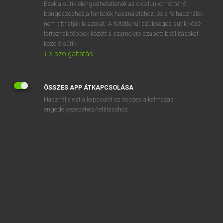
Ezek a sütik elengedhetetlenek az oldalunkon történő
böngészéshez,a funkciók használatához, és a felhasználók
nem tilthatják le azokat. A feltétlenül szükséges sütik közé
Lázár A. Péter, Varga György
tartoznak többek között a személyre szabott beállításokat
MAGYAR−ANGOL EGYETEMES NAGYSZÓTÁR
kezelő sütik.
↓
3
szolgáltatás
Kapcsolódó anyagok
mutatkozik
ÖSSZES APP ÁTKAPCSOLÁSA
mutató
Használja ezt a kapcsolót az összes alkalmazás
mutatóeszköz
engedélyezéséhez/letiltásához.
mutató névmás
mutatós
mutatószám
mutatószó
mutatóujj
mutatvány