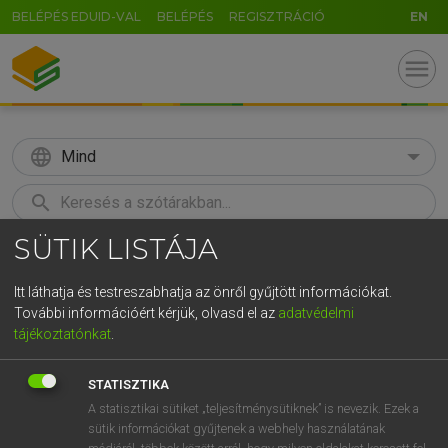
BELÉPÉS EDUID-VAL
BELÉPÉS
REGISZTRÁCIÓ
EN
menu
language
Mind
search
SÜTIK LISTÁJA
GR
KERESÉS
5
6
7
8
9
ö
ü
ó
Itt láthatja és testreszabhatja az önről gyűjtött információkat.
További információért kérjük, olvasd el az
adatvédelmi
r
t
z
u
i
o
p
ő
ú
LÁZÁR A. PÉTER, VARGA GYÖRGY
tájékoztatónkat
.
Magyar−angol egyetemes nagyszótár
g
h
j
k
l
é
á
ű
Ω
STATISZTIKA
v
b
n
m
,
.
-
AltGr
A statisztikai sütiket „teljesítménysütiknek” is nevezik. Ezek a
sütik információkat gyűjtenek a webhely használatának