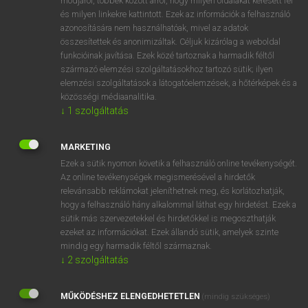
módjáról, többek között arról, hogy milyen oldalakat keresett fel
és milyen linkekre kattintott. Ezek az információk a felhasználó
VAN ELŐFIZETÉSED?
azonosítására nem használhatóak, mivel az adatok
összesítettek és anonimizáltak. Céljuk kizárólag a weboldal
Van előfizetésem a teljes szócikk megtekintéséhez.
funkcióinak javítása. Ezek közé tartoznak a harmadik féltől
származó elemzési szolgáltatásokhoz tartozó sütik; ilyen
BELÉPÉS
elemzési szolgáltatások a látogatóelemzések, a hőtérképek és a
közösségi médiaanalitika.
↓
1
szolgáltatás
MARKETING
Ezek a sütik nyomon követik a felhasználó online tevékenységét.
Az online tevékenységek megismerésével a hirdetők
NINCS ELŐFIZETÉSED?
relevánsabb reklámokat jeleníthetnek meg, és korlátozhatják,
Nincs regisztrációm és előfizetésem. A szótár 2 órás,
hogy a felhasználó hány alkalommal láthat egy hirdetést. Ezek a
díjmentes próbaverziójának elindításához regisztrálok és
sütik más szervezetekkel és hirdetőkkel is megoszthatják
belépek
.
ezeket az információkat. Ezek állandó sütik, amelyek szinte
mindig egy harmadik féltől származnak.
↓
2
szolgáltatás
REGISZTRÁCIÓ
MŰKÖDÉSHEZ ELENGEDHETETLEN
(mindig szükséges)