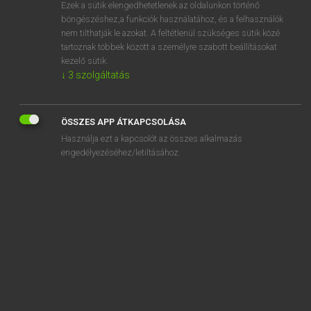
Ezek a sütik elengedhetetlenek az oldalunkon történő
böngészéshez,a funkciók használatához, és a felhasználók
nem tilthatják le azokat. A feltétlenül szükséges sütik közé
Lázár A. Péter, Varga György
tartoznak többek között a személyre szabott beállításokat
MAGYAR−ANGOL EGYETEMES NAGYSZÓTÁR
kezelő sütik.
↓
3
szolgáltatás
Kapcsolódó anyagok
motorcsónak
ÖSSZES APP ÁTKAPCSOLÁSA
motordefekt
Használja ezt a kapcsolót az összes alkalmazás
motorfék
engedélyezéséhez/letiltásához.
motorfordulatszám
motorház
motorházfedél
motorháztető-támasztórúd
motorhiba
motorika