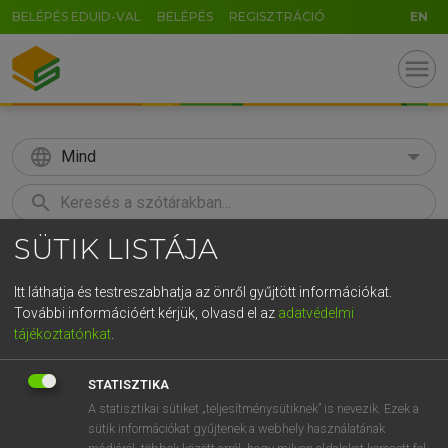
BELÉPÉS EDUID-VAL
BELÉPÉS
REGISZTRÁCIÓ
EN
menu
language
Mind
search
SÜTIK LISTÁJA
GR
KERESÉS
5
6
7
8
9
ö
ü
ó
Itt láthatja és testreszabhatja az önről gyűjtött információkat.
További információért kérjük, olvasd el az
adatvédelmi
r
t
z
u
i
o
p
ő
ú
LÁZÁR A. PÉTER, VARGA GYÖRGY
tájékoztatónkat
.
Magyar−angol egyetemes nagyszótár
g
h
j
k
l
é
á
ű
Ω
STATISZTIKA
v
b
n
m
,
.
-
AltGr
A statisztikai sütiket „teljesítménysütiknek” is nevezik. Ezek a
sütik információkat gyűjtenek a webhely használatának