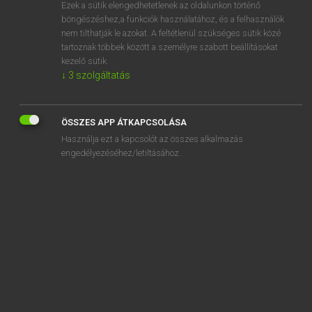
Ezek a sütik elengedhetetlenek az oldalunkon történő
böngészéshez,a funkciók használatához, és a felhasználók
nem tilthatják le azokat. A feltétlenül szükséges sütik közé
Lázár A. Péter, Varga György
tartoznak többek között a személyre szabott beállításokat
MAGYAR−ANGOL EGYETEMES NAGYSZÓTÁR
kezelő sütik.
↓
3
szolgáltatás
Kapcsolódó anyagok
mohamedán
ÖSSZES APP ÁTKAPCSOLÁSA
mohamedán vallás
Használja ezt a kapcsolót az összes alkalmazás
mohász
engedélyezéséhez/letiltásához.
mohászat
mohászati
mohauk
mohazöld
mohél
moher