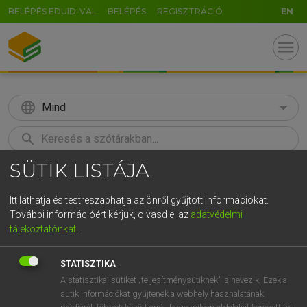
BELÉPÉS EDUID-VAL
BELÉPÉS
REGISZTRÁCIÓ
EN
menu
language
Mind
search
SÜTIK LISTÁJA
GR
KERESÉS
5
6
7
8
9
ö
ü
ó
Itt láthatja és testreszabhatja az önről gyűjtött információkat.
További információért kérjük, olvasd el az
adatvédelmi
r
t
z
u
i
o
p
ő
ú
LÁZÁR A. PÉTER, VARGA GYÖRGY
tájékoztatónkat
.
Magyar−angol egyetemes nagyszótár
g
h
j
k
l
é
á
ű
Ω
STATISZTIKA
v
b
n
m
,
.
-
AltGr
A statisztikai sütiket „teljesítménysütiknek” is nevezik. Ezek a
sütik információkat gyűjtenek a webhely használatának