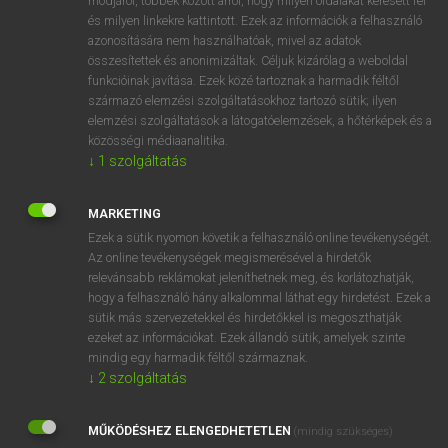
módjáról, többek között arról, hogy milyen oldalakat keresett fel
és milyen linkekre kattintott. Ezek az információk a felhasználó
VAN ELŐFIZETÉSED?
azonosítására nem használhatóak, mivel az adatok
összesítettek és anonimizáltak. Céljuk kizárólag a weboldal
Van előfizetésem a teljes szócikk megtekintéséhez.
funkcióinak javítása. Ezek közé tartoznak a harmadik féltől
származó elemzési szolgáltatásokhoz tartozó sütik; ilyen
BELÉPÉS
elemzési szolgáltatások a látogatóelemzések, a hőtérképek és a
közösségi médiaanalitika.
↓
1
szolgáltatás
MARKETING
Ezek a sütik nyomon követik a felhasználó online tevékenységét.
Az online tevékenységek megismerésével a hirdetők
NINCS ELŐFIZETÉSED?
relevánsabb reklámokat jeleníthetnek meg, és korlátozhatják,
Nincs regisztrációm és előfizetésem. A szótár 2 órás,
hogy a felhasználó hány alkalommal láthat egy hirdetést. Ezek a
díjmentes próbaverziójának elindításához regisztrálok és
sütik más szervezetekkel és hirdetőkkel is megoszthatják
belépek
.
ezeket az információkat. Ezek állandó sütik, amelyek szinte
mindig egy harmadik féltől származnak.
↓
2
szolgáltatás
REGISZTRÁCIÓ
MŰKÖDÉSHEZ ELENGEDHETETLEN
(mindig szükséges)