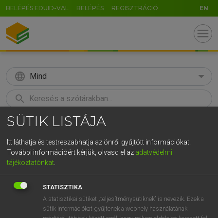
BELÉPÉS EDUID-VAL
BELÉPÉS
REGISZTRÁCIÓ
EN
menu
language
Mind
search
SÜTIK LISTÁJA
GR
KERESÉS
5
6
7
8
9
ö
ü
ó
Itt láthatja és testreszabhatja az önről gyűjtött információkat.
További információért kérjük, olvasd el az
adatvédelmi
r
t
z
u
i
o
p
ő
ú
LÁZÁR A. PÉTER, VARGA GYÖRGY
tájékoztatónkat
.
Magyar−angol egyetemes nagyszótár
g
h
j
k
l
é
á
ű
Ω
STATISZTIKA
v
b
n
m
,
.
-
AltGr
A statisztikai sütiket „teljesítménysütiknek” is nevezik. Ezek a
sütik információkat gyűjtenek a webhely használatának