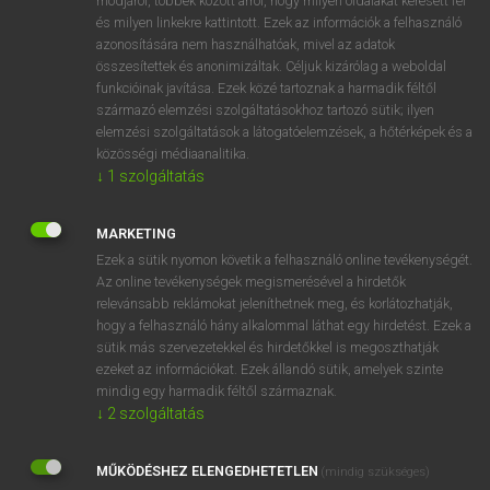
módjáról, többek között arról, hogy milyen oldalakat keresett fel
és milyen linkekre kattintott. Ezek az információk a felhasználó
VAN ELŐFIZETÉSED?
azonosítására nem használhatóak, mivel az adatok
összesítettek és anonimizáltak. Céljuk kizárólag a weboldal
Van előfizetésem a teljes szócikk megtekintéséhez.
funkcióinak javítása. Ezek közé tartoznak a harmadik féltől
származó elemzési szolgáltatásokhoz tartozó sütik; ilyen
BELÉPÉS
elemzési szolgáltatások a látogatóelemzések, a hőtérképek és a
közösségi médiaanalitika.
↓
1
szolgáltatás
MARKETING
Ezek a sütik nyomon követik a felhasználó online tevékenységét.
Az online tevékenységek megismerésével a hirdetők
NINCS ELŐFIZETÉSED?
relevánsabb reklámokat jeleníthetnek meg, és korlátozhatják,
Nincs regisztrációm és előfizetésem. A szótár 2 órás,
hogy a felhasználó hány alkalommal láthat egy hirdetést. Ezek a
díjmentes próbaverziójának elindításához regisztrálok és
sütik más szervezetekkel és hirdetőkkel is megoszthatják
belépek
.
ezeket az információkat. Ezek állandó sütik, amelyek szinte
mindig egy harmadik féltől származnak.
↓
2
szolgáltatás
REGISZTRÁCIÓ
MŰKÖDÉSHEZ ELENGEDHETETLEN
(mindig szükséges)