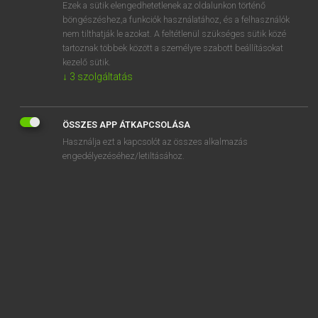
Ezek a sütik elengedhetetlenek az oldalunkon történő
böngészéshez,a funkciók használatához, és a felhasználók
nem tilthatják le azokat. A feltétlenül szükséges sütik közé
Lázár A. Péter, Varga György
tartoznak többek között a személyre szabott beállításokat
MAGYAR−ANGOL EGYETEMES NAGYSZÓTÁR
kezelő sütik.
↓
3
szolgáltatás
Kapcsolódó anyagok
méretista
ÖSSZES APP ÁTKAPCSOLÁSA
méretizmus
Használja ezt a kapcsolót az összes alkalmazás
méretmeghatározás
engedélyezéséhez/letiltásához.
méretszabályozás
méretszabályozó
méretszabályozós
mérettáblázat
-méretű
merev