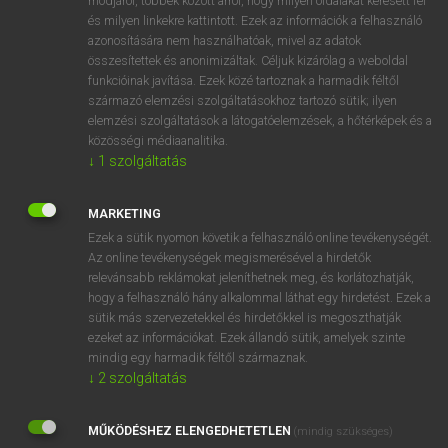
módjáról, többek között arról, hogy milyen oldalakat keresett fel
és milyen linkekre kattintott. Ezek az információk a felhasználó
VAN ELŐFIZETÉSED?
azonosítására nem használhatóak, mivel az adatok
összesítettek és anonimizáltak. Céljuk kizárólag a weboldal
Van előfizetésem a teljes szócikk megtekintéséhez.
funkcióinak javítása. Ezek közé tartoznak a harmadik féltől
származó elemzési szolgáltatásokhoz tartozó sütik; ilyen
BELÉPÉS
elemzési szolgáltatások a látogatóelemzések, a hőtérképek és a
közösségi médiaanalitika.
↓
1
szolgáltatás
MARKETING
Ezek a sütik nyomon követik a felhasználó online tevékenységét.
Az online tevékenységek megismerésével a hirdetők
NINCS ELŐFIZETÉSED?
relevánsabb reklámokat jeleníthetnek meg, és korlátozhatják,
Nincs regisztrációm és előfizetésem. A szótár 2 órás,
hogy a felhasználó hány alkalommal láthat egy hirdetést. Ezek a
díjmentes próbaverziójának elindításához regisztrálok és
sütik más szervezetekkel és hirdetőkkel is megoszthatják
belépek
.
ezeket az információkat. Ezek állandó sütik, amelyek szinte
mindig egy harmadik féltől származnak.
↓
2
szolgáltatás
REGISZTRÁCIÓ
MŰKÖDÉSHEZ ELENGEDHETETLEN
(mindig szükséges)