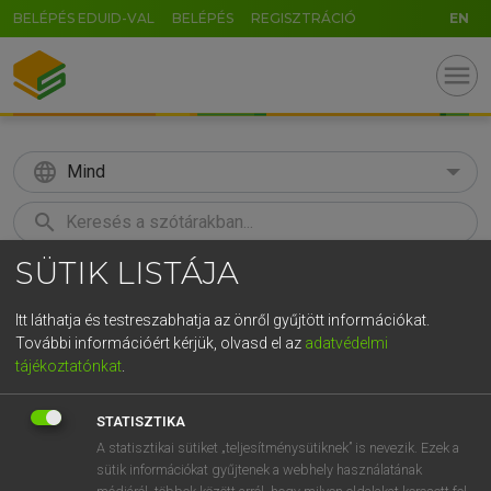
BELÉPÉS EDUID-VAL
BELÉPÉS
REGISZTRÁCIÓ
EN
menu
language
Mind
search
SÜTIK LISTÁJA
GR
KERESÉS
5
6
7
8
9
ö
ü
ó
Itt láthatja és testreszabhatja az önről gyűjtött információkat.
További információért kérjük, olvasd el az
adatvédelmi
r
t
z
u
i
o
p
ő
ú
LÁZÁR A. PÉTER, VARGA GYÖRGY
tájékoztatónkat
.
Magyar−angol egyetemes nagyszótár
g
h
j
k
l
é
á
ű
Ω
STATISZTIKA
v
b
n
m
,
.
-
AltGr
A statisztikai sütiket „teljesítménysütiknek” is nevezik. Ezek a
sütik információkat gyűjtenek a webhely használatának