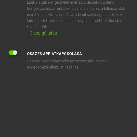
Ezek a sütik elengedhetetlenek az oldalunkon történő
böngészéshez,a funkciók használatához, és a felhasználók
nem tilthatják le azokat. A feltétlenül szükséges sütik közé
Lázár A. Péter, Varga György
tartoznak többek között a személyre szabott beállításokat
MAGYAR−ANGOL EGYETEMES NAGYSZÓTÁR
kezelő sütik.
↓
3
szolgáltatás
Kapcsolódó anyagok
Azerbajdzsán
ÖSSZES APP ÁTKAPCSOLÁSA
azerbajdzsáni
Használja ezt a kapcsolót az összes alkalmazás
azeri
engedélyezéséhez/letiltásához.
azért
azért is!
azért sem!
ázik
azimut
aziránt