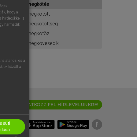
megkötés
ához
ségek
ják, hogy a
megkötött
 hirdetőkkel is
megkötöttség
egy harmadik
megkötöz
megkövesedik
nálatához, és a
öbbek között a
IRATKOZZ FEL HÍRLEVELÜNKRE!
 süti
adása