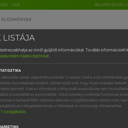
ÉGEK
GYIK
BELÉPÉS EDUID-V
ELŐZMÉNYEK
 LISTÁJA
és testreszabhatja az önről gyűjtött információkat.
További információért k
HU
DE
CN
FR
ES
IT
NL
RU
GR
adatvédelmi tájékoztatónkat
.
 A. PÉTER, VARGA GYÖRGY
1
2
3
4
5
6
7
8
9
yar−angol egyetemes nagyszótár
TATISZTIKA
q
w
e
r
t
z
u
i
 statisztikai sütiket „teljesítménysütiknek” is nevezik. Ezek a sütik információkat gy
ebhely használatának módjáról, többek között arról, hogy milyen oldalakat keresett 
a
s
d
f
g
h
j
k
l
é
inkekre kattintott. Ezek az információk a felhasználó azonosítására nem használható
datok összesítettek és anonimizáltak. Céljuk kizárólag a weboldal funkcióinak javít
í
y
x
c
v
b
n
m
,
.
artoznak a harmadik féltől származó elemzési szolgáltatásokhoz tartozó sütik; ilye
zolgáltatások a látogatóelemzések, a hőtérképek és a közösségi médiaanalitika.
VAN ELŐFIZETÉSED?
NINCS ELŐFIZETÉSED
1
szolgáltatás
előfizetésem a teljes szócikk
Nincs regisztrációm és előfiz
megtekintéséhez.
A szótár 2 órás, díjmente
MARKETING