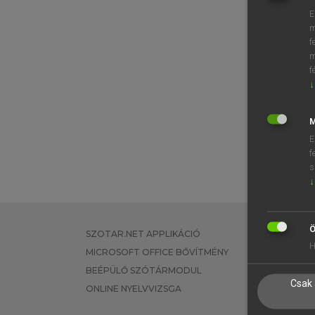
E
m
f
m
f
↓
M
E
f
s
↓
Ö
SZOTAR.NET APPLIKÁCIÓ
EGYÉNI FEL
H
MICROSOFT OFFICE BŐVÍTMÉNY
TANULÓKNA
BEÉPÜLŐ SZÓTÁRMODUL
OKTATÁSI I
Csak 
ONLINE NYELVVIZSGA
VÁLLALATI 