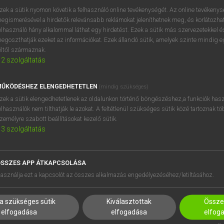
próbaverziójának elindítás
zek a sütik nyomon követik a felhasználó online tevékenységét. Az online tevékeny
BELÉPÉS
regisztrálok és
belépek
.
egismerésével a hirdetők relevánsabb reklámokat jeleníthetnek meg, és korlátozhat
elhasználó hány alkalommal láthat egy hirdetést. Ezek a sütik más szervezetekkel és
egoszthatják ezeket az információkat. Ezek állandó sütik, amelyek szinte mindig 
REGISZTRÁCIÓ
éltől származnak.
2
szolgáltatás
ŰKÖDÉSHEZ ELENGEDHETETLEN
(mindig szükséges)
zek a sütik elengedhetetlenek az oldalunkon történő böngészéshez,a funkciók hasz
elhasználók nem tilthatják le azokat. A feltétlenül szükséges sütik közé tartoznak t
zemélyre szabott beállításokat kezelő sütik.
3
szolgáltatás
SSZES APP ÁTKAPCSOLÁSA
HASZNÁLÓKNAK
SÚGÓ
asználja ezt a kapcsolót az összes alkalmazás engedélyezéséhez/letiltásához.
K
RÓLUNK
NTÉZMÉNYEKNEK
ELÉRHETŐSÉG
a szükséges sütik
Kiválasztottak
Összes
MEGOLDÁSOK
SÜTI BEÁLLÍTÁSOK
elfogadása
elfogadása
elfog