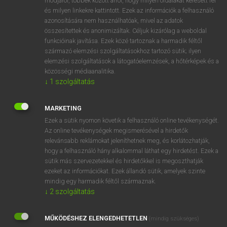
módjáról, többek között arról, hogy milyen oldalakat keresett fel
és milyen linkekre kattintott. Ezek az információk a felhasználó
VAN ELŐFIZETÉSED?
azonosítására nem használhatóak, mivel az adatok
összesítettek és anonimizáltak. Céljuk kizárólag a weboldal
Van előfizetésem a teljes szócikk megtekintéséhez.
funkcióinak javítása. Ezek közé tartoznak a harmadik féltől
származó elemzési szolgáltatásokhoz tartozó sütik; ilyen
BELÉPÉS
elemzési szolgáltatások a látogatóelemzések, a hőtérképek és a
közösségi médiaanalitika.
↓
1
szolgáltatás
MARKETING
Ezek a sütik nyomon követik a felhasználó online tevékenységét.
Az online tevékenységek megismerésével a hirdetők
NINCS ELŐFIZETÉSED?
relevánsabb reklámokat jeleníthetnek meg, és korlátozhatják,
Nincs regisztrációm és előfizetésem. A szótár 2 órás,
hogy a felhasználó hány alkalommal láthat egy hirdetést. Ezek a
díjmentes próbaverziójának elindításához regisztrálok és
sütik más szervezetekkel és hirdetőkkel is megoszthatják
belépek
.
ezeket az információkat. Ezek állandó sütik, amelyek szinte
mindig egy harmadik féltől származnak.
↓
2
szolgáltatás
REGISZTRÁCIÓ
MŰKÖDÉSHEZ ELENGEDHETETLEN
(mindig szükséges)