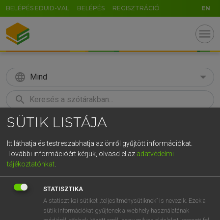
BELÉPÉS EDUID-VAL
BELÉPÉS
REGISZTRÁCIÓ
EN
menu
language
Mind
search
SÜTIK LISTÁJA
GR
KERESÉS
5
6
7
8
9
ö
ü
ó
Itt láthatja és testreszabhatja az önről gyűjtött információkat.
További információért kérjük, olvasd el az
adatvédelmi
r
t
z
u
i
o
p
ő
ú
LÁZÁR A. PÉTER, VARGA GYÖRGY
tájékoztatónkat
.
Magyar−angol egyetemes nagyszótár
g
h
j
k
l
é
á
ű
Ω
STATISZTIKA
v
b
n
m
,
.
-
AltGr
A statisztikai sütiket „teljesítménysütiknek” is nevezik. Ezek a
sütik információkat gyűjtenek a webhely használatának