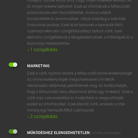
módjáról, többek között arról, hogy milyen oldalakat keresett fel
és milyen linkekre kattintott. Ezek az információk a felhasználó
VAN ELŐFIZETÉSED?
azonosítására nem használhatóak, mivel az adatok
összesítettek és anonimizáltak. Céljuk kizárólag a weboldal
Van előfizetésem a teljes szócikk megtekintéséhez.
funkcióinak javítása. Ezek közé tartoznak a harmadik féltől
származó elemzési szolgáltatásokhoz tartozó sütik; ilyen
BELÉPÉS
elemzési szolgáltatások a látogatóelemzések, a hőtérképek és a
közösségi médiaanalitika.
↓
1
szolgáltatás
MARKETING
Ezek a sütik nyomon követik a felhasználó online tevékenységét.
Az online tevékenységek megismerésével a hirdetők
NINCS ELŐFIZETÉSED?
relevánsabb reklámokat jeleníthetnek meg, és korlátozhatják,
Nincs regisztrációm és előfizetésem. A szótár 2 órás,
hogy a felhasználó hány alkalommal láthat egy hirdetést. Ezek a
díjmentes próbaverziójának elindításához regisztrálok és
sütik más szervezetekkel és hirdetőkkel is megoszthatják
belépek
.
ezeket az információkat. Ezek állandó sütik, amelyek szinte
mindig egy harmadik féltől származnak.
↓
2
szolgáltatás
REGISZTRÁCIÓ
MŰKÖDÉSHEZ ELENGEDHETETLEN
(mindig szükséges)