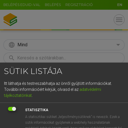
BELÉPÉS EDUID-VAL
BELÉPÉS
REGISZTRÁCIÓ
EN
menu
language
Mind
search
SÜTIK LISTÁJA
GR
KERESÉS
5
6
7
8
9
ö
ü
ó
Itt láthatja és testreszabhatja az önről gyűjtött információkat.
További információért kérjük, olvasd el az
adatvédelmi
r
t
z
u
i
o
p
ő
ú
LÁZÁR A. PÉTER, VARGA GYÖRGY
tájékoztatónkat
.
Magyar−angol egyetemes nagyszótár
g
h
j
k
l
é
á
ű
Ω
STATISZTIKA
v
b
n
m
,
.
-
AltGr
A statisztikai sütiket „teljesítménysütiknek” is nevezik. Ezek a
sütik információkat gyűjtenek a webhely használatának