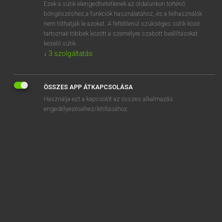
Ezek a sütik elengedhetetlenek az oldalunkon történő
böngészéshez,a funkciók használatához, és a felhasználók
nem tilthatják le azokat. A feltétlenül szükséges sütik közé
Lázár A. Péter, Varga György
tartoznak többek között a személyre szabott beállításokat
MAGYAR−ANGOL EGYETEMES NAGYSZÓTÁR
kezelő sütik.
↓
3
szolgáltatás
Kapcsolódó anyagok
meghunyászkodó
ÖSSZES APP ÁTKAPCSOLÁSA
meghurcol
Használja ezt a kapcsolót az összes alkalmazás
meghurcoltatás
engedélyezéséhez/letiltásához.
meghúz
meghúzódik
meghűl
meghűlés
meghülyül
megideologizál