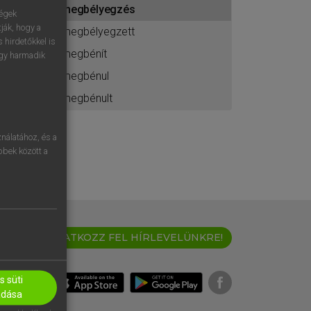
megbélyegzés
ához
ségek
ják, hogy a
megbélyegzett
 hirdetőkkel is
megbénít
egy harmadik
megbénul
megbénult
nálatához, és a
öbbek között a
IRATKOZZ FEL HÍRLEVELÜNKRE!
 süti
adása