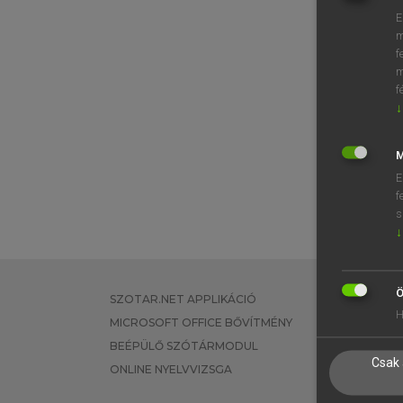
E
m
f
m
f
↓
M
E
f
s
↓
Ö
SZOTAR.NET APPLIKÁCIÓ
EGYÉNI FEL
H
MICROSOFT OFFICE BŐVÍTMÉNY
TANULÓKNA
BEÉPÜLŐ SZÓTÁRMODUL
OKTATÁSI I
Csak 
ONLINE NYELVVIZSGA
VÁLLALATI 