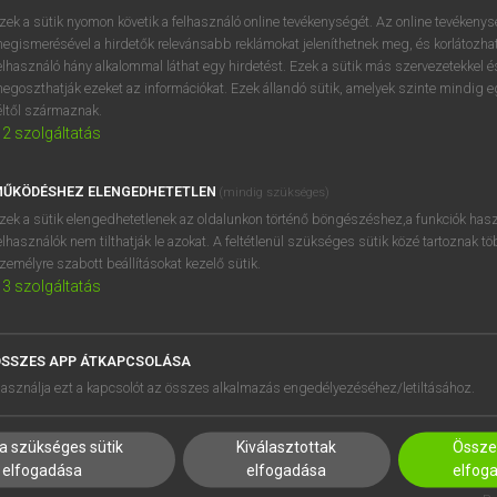
próbaverziójának elindítás
zek a sütik nyomon követik a felhasználó online tevékenységét. Az online tevékeny
BELÉPÉS
regisztrálok és
belépek
.
egismerésével a hirdetők relevánsabb reklámokat jeleníthetnek meg, és korlátozhat
elhasználó hány alkalommal láthat egy hirdetést. Ezek a sütik más szervezetekkel és
egoszthatják ezeket az információkat. Ezek állandó sütik, amelyek szinte mindig 
REGISZTRÁCIÓ
éltől származnak.
2
szolgáltatás
ŰKÖDÉSHEZ ELENGEDHETETLEN
(mindig szükséges)
zek a sütik elengedhetetlenek az oldalunkon történő böngészéshez,a funkciók hasz
elhasználók nem tilthatják le azokat. A feltétlenül szükséges sütik közé tartoznak t
zemélyre szabott beállításokat kezelő sütik.
3
szolgáltatás
SSZES APP ÁTKAPCSOLÁSA
HASZNÁLÓKNAK
SÚGÓ
asználja ezt a kapcsolót az összes alkalmazás engedélyezéséhez/letiltásához.
K
RÓLUNK
NTÉZMÉNYEKNEK
ELÉRHETŐSÉG
a szükséges sütik
Kiválasztottak
Összes
MEGOLDÁSOK
SÜTI BEÁLLÍTÁSOK
elfogadása
elfogadása
elfog