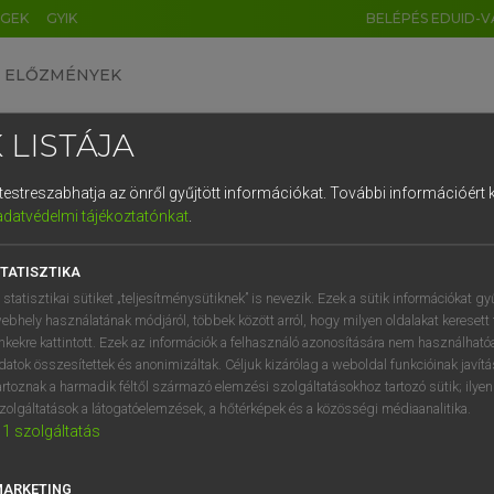
ÉGEK
GYIK
BELÉPÉS EDUID-V
ELŐZMÉNYEK
 LISTÁJA
és testreszabhatja az önről gyűjtött információkat.
További információért k
HU
DE
CN
FR
ES
IT
NL
RU
GR
adatvédelmi tájékoztatónkat
.
 A. PÉTER, VARGA GYÖRGY
1
2
3
4
5
6
7
8
9
yar−angol egyetemes nagyszótár
TATISZTIKA
q
w
e
r
t
z
u
i
 statisztikai sütiket „teljesítménysütiknek” is nevezik. Ezek a sütik információkat gy
ebhely használatának módjáról, többek között arról, hogy milyen oldalakat keresett 
a
s
d
f
g
h
j
k
l
é
inkekre kattintott. Ezek az információk a felhasználó azonosítására nem használható
datok összesítettek és anonimizáltak. Céljuk kizárólag a weboldal funkcióinak javít
í
y
x
c
v
b
n
m
,
.
artoznak a harmadik féltől származó elemzési szolgáltatásokhoz tartozó sütik; ilye
zolgáltatások a látogatóelemzések, a hőtérképek és a közösségi médiaanalitika.
VAN ELŐFIZETÉSED?
NINCS ELŐFIZETÉSED
1
szolgáltatás
előfizetésem a teljes szócikk
Nincs regisztrációm és előfiz
megtekintéséhez.
A szótár 2 órás, díjmente
MARKETING