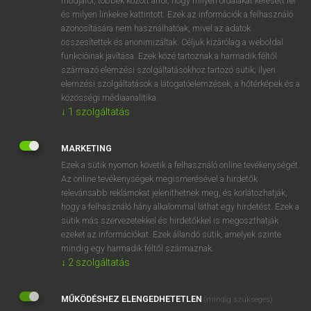
módjáról, többek között arról, hogy milyen oldalakat keresett fel
és milyen linkekre kattintott. Ezek az információk a felhasználó
VAN ELŐFIZETÉSED?
azonosítására nem használhatóak, mivel az adatok
összesítettek és anonimizáltak. Céljuk kizárólag a weboldal
Van előfizetésem a teljes szócikk megtekintéséhez.
funkcióinak javítása. Ezek közé tartoznak a harmadik féltől
származó elemzési szolgáltatásokhoz tartozó sütik; ilyen
BELÉPÉS
elemzési szolgáltatások a látogatóelemzések, a hőtérképek és a
közösségi médiaanalitika.
↓
1
szolgáltatás
MARKETING
Ezek a sütik nyomon követik a felhasználó online tevékenységét.
Az online tevékenységek megismerésével a hirdetők
NINCS ELŐFIZETÉSED?
relevánsabb reklámokat jeleníthetnek meg, és korlátozhatják,
Nincs regisztrációm és előfizetésem. A szótár 2 órás,
hogy a felhasználó hány alkalommal láthat egy hirdetést. Ezek a
díjmentes próbaverziójának elindításához regisztrálok és
sütik más szervezetekkel és hirdetőkkel is megoszthatják
belépek
.
ezeket az információkat. Ezek állandó sütik, amelyek szinte
mindig egy harmadik féltől származnak.
↓
2
szolgáltatás
REGISZTRÁCIÓ
MŰKÖDÉSHEZ ELENGEDHETETLEN
(mindig szükséges)