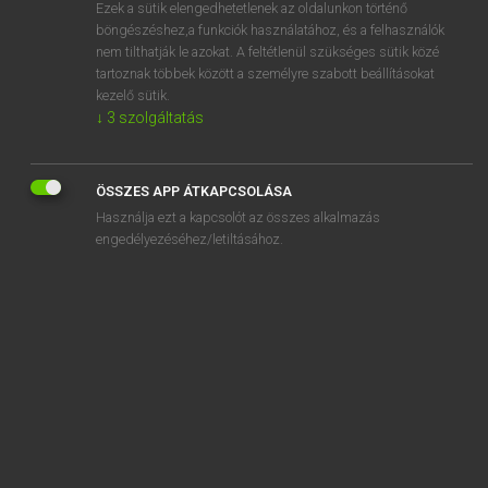
Ezek a sütik elengedhetetlenek az oldalunkon történő
böngészéshez,a funkciók használatához, és a felhasználók
nem tilthatják le azokat. A feltétlenül szükséges sütik közé
Lázár A. Péter, Varga György
tartoznak többek között a személyre szabott beállításokat
MAGYAR−ANGOL EGYETEMES NAGYSZÓTÁR
kezelő sütik.
↓
3
szolgáltatás
Kapcsolódó anyagok
maradványkeret
ÖSSZES APP ÁTKAPCSOLÁSA
maradványtünet
Használja ezt a kapcsolót az összes alkalmazás
marakodás
engedélyezéséhez/letiltásához.
marakodik
marás
marascameggy
marasztal
marat
maraton