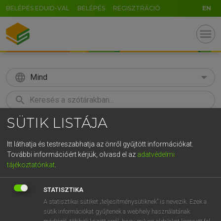
BELÉPÉS EDUID-VAL
BELÉPÉS
REGISZTRÁCIÓ
EN
menu
language
Mind
search
SÜTIK LISTÁJA
GR
KERESÉS
5
6
7
8
9
ö
ü
ó
Itt láthatja és testreszabhatja az önről gyűjtött információkat.
További információért kérjük, olvasd el az
adatvédelmi
r
t
z
u
i
o
p
ő
ú
LÁZÁR A. PÉTER, VARGA GYÖRGY
tájékoztatónkat
.
Magyar−angol egyetemes nagyszótár
g
h
j
k
l
é
á
ű
Ω
STATISZTIKA
v
b
n
m
,
.
-
AltGr
A statisztikai sütiket „teljesítménysütiknek” is nevezik. Ezek a
sütik információkat gyűjtenek a webhely használatának