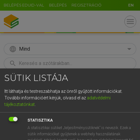
BELÉPÉS EDUID-VAL
BELÉPÉS
REGISZTRÁCIÓ
EN
menu
language
Mind
search
SÜTIK LISTÁJA
GR
KERESÉS
5
6
7
8
9
ö
ü
ó
Itt láthatja és testreszabhatja az önről gyűjtött információkat.
További információért kérjük, olvasd el az
adatvédelmi
r
t
z
u
i
o
p
ő
ú
LÁZÁR A. PÉTER, VARGA GYÖRGY
tájékoztatónkat
.
Magyar−angol egyetemes nagyszótár
g
h
j
k
l
é
á
ű
Ω
STATISZTIKA
v
b
n
m
,
.
-
AltGr
A statisztikai sütiket „teljesítménysütiknek” is nevezik. Ezek a
sütik információkat gyűjtenek a webhely használatának