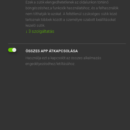
Ezek a sütik elengedhetetlenek az oldalunkon történő
böngészéshez,a funkciók használatához, és a felhasználók
nem tilthatják le azokat. A feltétlenül szükséges sütik közé
Lázár A. Péter, Varga György
tartoznak többek között a személyre szabott beállításokat
MAGYAR−ANGOL EGYETEMES NAGYSZÓTÁR
kezelő sütik.
↓
3
szolgáltatás
Kapcsolódó anyagok
macskakedvelő
ÖSSZES APP ÁTKAPCSOLÁSA
macskakő
Használja ezt a kapcsolót az összes alkalmazás
macskakölyök
engedélyezéséhez/letiltásához.
macskaköröm
macskaköves út
macskalábú
macskamadár
macskamászó
macskamenta