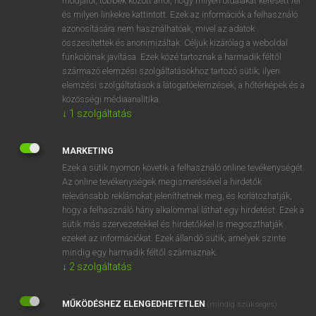
módjáról, többek között arról, hogy milyen oldalakat keresett fel
és milyen linkekre kattintott. Ezek az információk a felhasználó
VAN ELŐFIZETÉSED?
azonosítására nem használhatóak, mivel az adatok
összesítettek és anonimizáltak. Céljuk kizárólag a weboldal
Van előfizetésem a teljes szócikk megtekintéséhez.
funkcióinak javítása. Ezek közé tartoznak a harmadik féltől
származó elemzési szolgáltatásokhoz tartozó sütik; ilyen
BELÉPÉS
elemzési szolgáltatások a látogatóelemzések, a hőtérképek és a
közösségi médiaanalitika.
↓
1
szolgáltatás
MARKETING
Ezek a sütik nyomon követik a felhasználó online tevékenységét.
Az online tevékenységek megismerésével a hirdetők
NINCS ELŐFIZETÉSED?
relevánsabb reklámokat jeleníthetnek meg, és korlátozhatják,
Nincs regisztrációm és előfizetésem. A szótár 2 órás,
hogy a felhasználó hány alkalommal láthat egy hirdetést. Ezek a
díjmentes próbaverziójának elindításához regisztrálok és
sütik más szervezetekkel és hirdetőkkel is megoszthatják
belépek
.
ezeket az információkat. Ezek állandó sütik, amelyek szinte
mindig egy harmadik féltől származnak.
↓
2
szolgáltatás
REGISZTRÁCIÓ
MŰKÖDÉSHEZ ELENGEDHETETLEN
(mindig szükséges)