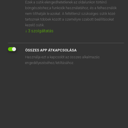
Ezek a sütik elengedhetetlenek az oldalunkon történő
böngészéshez,a funkciók használatához, és a felhasználók
nem tilthatják le azokat. A feltétlenül szükséges sütik közé
Lázár A. Péter, Varga György
tartoznak többek között a személyre szabott beállításokat
MAGYAR−ANGOL EGYETEMES NAGYSZÓTÁR
kezelő sütik.
↓
3
szolgáltatás
Kapcsolódó anyagok
likviditási arány
ÖSSZES APP ÁTKAPCSOLÁSA
lila
Használja ezt a kapcsolót az összes alkalmazás
lila hagyma
engedélyezéséhez/letiltásához.
lile
liliom
liliombogár
liliomfehér
liliomtiprás
liliomtipró