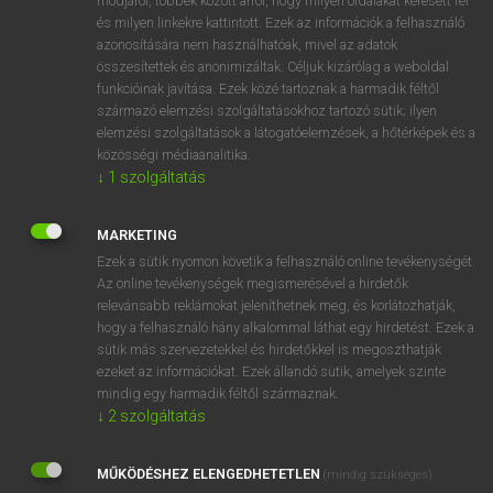
módjáról, többek között arról, hogy milyen oldalakat keresett fel
és milyen linkekre kattintott. Ezek az információk a felhasználó
VAN ELŐFIZETÉSED?
azonosítására nem használhatóak, mivel az adatok
összesítettek és anonimizáltak. Céljuk kizárólag a weboldal
Van előfizetésem a teljes szócikk megtekintéséhez.
funkcióinak javítása. Ezek közé tartoznak a harmadik féltől
származó elemzési szolgáltatásokhoz tartozó sütik; ilyen
BELÉPÉS
elemzési szolgáltatások a látogatóelemzések, a hőtérképek és a
közösségi médiaanalitika.
↓
1
szolgáltatás
MARKETING
Ezek a sütik nyomon követik a felhasználó online tevékenységét.
Az online tevékenységek megismerésével a hirdetők
NINCS ELŐFIZETÉSED?
relevánsabb reklámokat jeleníthetnek meg, és korlátozhatják,
Nincs regisztrációm és előfizetésem. A szótár 2 órás,
hogy a felhasználó hány alkalommal láthat egy hirdetést. Ezek a
díjmentes próbaverziójának elindításához regisztrálok és
sütik más szervezetekkel és hirdetőkkel is megoszthatják
belépek
.
ezeket az információkat. Ezek állandó sütik, amelyek szinte
mindig egy harmadik féltől származnak.
↓
2
szolgáltatás
REGISZTRÁCIÓ
MŰKÖDÉSHEZ ELENGEDHETETLEN
(mindig szükséges)