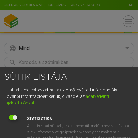
BELÉPÉS EDUID-VAL
BELÉPÉS
REGISZTRÁCIÓ
EN
menu
language
Mind
search
SÜTIK LISTÁJA
GR
KERESÉS
5
6
7
8
9
ö
ü
ó
Itt láthatja és testreszabhatja az önről gyűjtött információkat.
További információért kérjük, olvasd el az
adatvédelmi
r
t
z
u
i
o
p
ő
ú
LÁZÁR A. PÉTER, VARGA GYÖRGY
tájékoztatónkat
.
Magyar−angol egyetemes nagyszótár
g
h
j
k
l
é
á
ű
Ω
STATISZTIKA
v
b
n
m
,
.
-
AltGr
A statisztikai sütiket „teljesítménysütiknek” is nevezik. Ezek a
sütik információkat gyűjtenek a webhely használatának