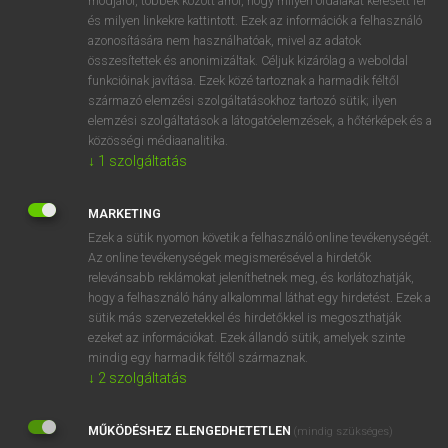
módjáról, többek között arról, hogy milyen oldalakat keresett fel
és milyen linkekre kattintott. Ezek az információk a felhasználó
VAN ELŐFIZETÉSED?
azonosítására nem használhatóak, mivel az adatok
összesítettek és anonimizáltak. Céljuk kizárólag a weboldal
Van előfizetésem a teljes szócikk megtekintéséhez.
funkcióinak javítása. Ezek közé tartoznak a harmadik féltől
származó elemzési szolgáltatásokhoz tartozó sütik; ilyen
BELÉPÉS
elemzési szolgáltatások a látogatóelemzések, a hőtérképek és a
közösségi médiaanalitika.
↓
1
szolgáltatás
MARKETING
Ezek a sütik nyomon követik a felhasználó online tevékenységét.
Az online tevékenységek megismerésével a hirdetők
NINCS ELŐFIZETÉSED?
relevánsabb reklámokat jeleníthetnek meg, és korlátozhatják,
Nincs regisztrációm és előfizetésem. A szótár 2 órás,
hogy a felhasználó hány alkalommal láthat egy hirdetést. Ezek a
díjmentes próbaverziójának elindításához regisztrálok és
sütik más szervezetekkel és hirdetőkkel is megoszthatják
belépek
.
ezeket az információkat. Ezek állandó sütik, amelyek szinte
mindig egy harmadik féltől származnak.
↓
2
szolgáltatás
REGISZTRÁCIÓ
MŰKÖDÉSHEZ ELENGEDHETETLEN
(mindig szükséges)