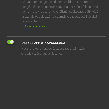
Ezek a sütik elengedhetetlenek az oldalunkon történő
böngészéshez,a funkciók használatához, és a felhasználók
nem tilthatják le azokat. A feltétlenül szükséges sütik közé
Lázár A. Péter, Varga György
tartoznak többek között a személyre szabott beállításokat
MAGYAR−ANGOL EGYETEMES NAGYSZÓTÁR
kezelő sütik.
↓
3
szolgáltatás
Kapcsolódó anyagok
licencmegállapodás
ÖSSZES APP ÁTKAPCSOLÁSA
líceum
Használja ezt a kapcsolót az összes alkalmazás
lichthof
engedélyezéséhez/letiltásához.
licit
licitál
licitár
licitnövekmény
licsi
lidérc