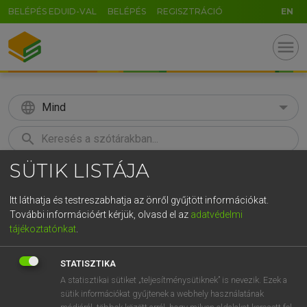
BELÉPÉS EDUID-VAL
BELÉPÉS
REGISZTRÁCIÓ
EN
menu
language
Mind
search
SÜTIK LISTÁJA
GR
KERESÉS
5
6
7
8
9
ö
ü
ó
Itt láthatja és testreszabhatja az önről gyűjtött információkat.
További információért kérjük, olvasd el az
adatvédelmi
r
t
z
u
i
o
p
ő
ú
LÁZÁR A. PÉTER, VARGA GYÖRGY
tájékoztatónkat
.
Magyar−angol egyetemes nagyszótár
g
h
j
k
l
é
á
ű
Ω
STATISZTIKA
v
b
n
m
,
.
-
AltGr
A statisztikai sütiket „teljesítménysütiknek” is nevezik. Ezek a
sütik információkat gyűjtenek a webhely használatának