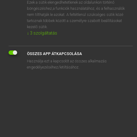
Ezek a sütik elengedhetetlenek az oldalunkon történő
böngészéshez,a funkciók használatához, és a felhasználók
nem tilthatják le azokat. A feltétlenül szükséges sütik közé
Lázár A. Péter, Varga György
tartoznak többek között a személyre szabott beállításokat
MAGYAR−ANGOL EGYETEMES NAGYSZÓTÁR
kezelő sütik.
↓
3
szolgáltatás
Kapcsolódó anyagok
légzésleállás
ÖSSZES APP ÁTKAPCSOLÁSA
légzésrásegítés
Használja ezt a kapcsolót az összes alkalmazás
légzéstechnika
engedélyezéséhez/letiltásához.
légzésterapeuta
légzésterápia
légzőizom
légzőkészülék
légzőpipa
légzőrendszer