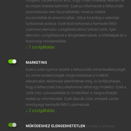
módjáról, többek között arról, hogy milyen oldalakat keresett fel
és milyen linkekre kattintott. Ezek az információk a felhasználó
VAN ELŐFIZETÉSED?
azonosítására nem használhatóak, mivel az adatok
összesítettek és anonimizáltak. Céljuk kizárólag a weboldal
Van előfizetésem a teljes szócikk megtekintéséhez.
funkcióinak javítása. Ezek közé tartoznak a harmadik féltől
származó elemzési szolgáltatásokhoz tartozó sütik; ilyen
BELÉPÉS
elemzési szolgáltatások a látogatóelemzések, a hőtérképek és a
közösségi médiaanalitika.
↓
1
szolgáltatás
MARKETING
Ezek a sütik nyomon követik a felhasználó online tevékenységét.
Az online tevékenységek megismerésével a hirdetők
NINCS ELŐFIZETÉSED?
relevánsabb reklámokat jeleníthetnek meg, és korlátozhatják,
Nincs regisztrációm és előfizetésem. A szótár 2 órás,
hogy a felhasználó hány alkalommal láthat egy hirdetést. Ezek a
díjmentes próbaverziójának elindításához regisztrálok és
sütik más szervezetekkel és hirdetőkkel is megoszthatják
belépek
.
ezeket az információkat. Ezek állandó sütik, amelyek szinte
mindig egy harmadik féltől származnak.
↓
2
szolgáltatás
REGISZTRÁCIÓ
MŰKÖDÉSHEZ ELENGEDHETETLEN
(mindig szükséges)