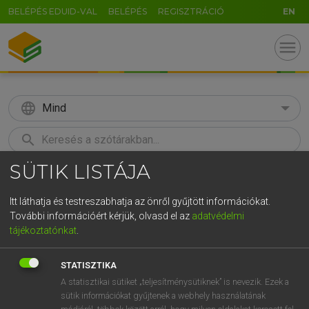
BELÉPÉS EDUID-VAL
BELÉPÉS
REGISZTRÁCIÓ
EN
menu
language
Mind
search
SÜTIK LISTÁJA
GR
KERESÉS
5
6
7
8
9
ö
ü
ó
Itt láthatja és testreszabhatja az önről gyűjtött információkat.
További információért kérjük, olvasd el az
adatvédelmi
r
t
z
u
i
o
p
ő
ú
LÁZÁR A. PÉTER, VARGA GYÖRGY
tájékoztatónkat
.
Magyar−angol egyetemes nagyszótár
g
h
j
k
l
é
á
ű
Ω
STATISZTIKA
v
b
n
m
,
.
-
AltGr
A statisztikai sütiket „teljesítménysütiknek” is nevezik. Ezek a
sütik információkat gyűjtenek a webhely használatának