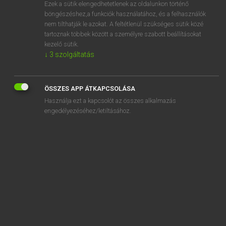
Ezek a sütik elengedhetetlenek az oldalunkon történő
böngészéshez,a funkciók használatához, és a felhasználók
nem tilthatják le azokat. A feltétlenül szükséges sütik közé
Lázár A. Péter, Varga György
tartoznak többek között a személyre szabott beállításokat
MAGYAR−ANGOL EGYETEMES NAGYSZÓTÁR
kezelő sütik.
↓
3
szolgáltatás
Kapcsolódó anyagok
lecövekel
ÖSSZES APP ÁTKAPCSOLÁSA
lécrács
Használja ezt a kapcsolót az összes alkalmazás
lecsal
engedélyezéséhez/letiltásához.
lecsap
lecsapás
lecsapható
lecsapódás
lecsapódik
lecsapol