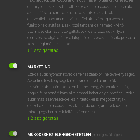
módjáról, többek között arról, hogy milyen oldalakat keresett fel
és milyen linkekre kattintott. Ezek az információk a felhasználó
VAN ELŐFIZETÉSED?
azonosítására nem használhatóak, mivel az adatok
összesítettek és anonimizáltak. Céljuk kizárólag a weboldal
Van előfizetésem a teljes szócikk megtekintéséhez.
funkcióinak javítása. Ezek közé tartoznak a harmadik féltől
származó elemzési szolgáltatásokhoz tartozó sütik; ilyen
BELÉPÉS
elemzési szolgáltatások a látogatóelemzések, a hőtérképek és a
közösségi médiaanalitika.
↓
1
szolgáltatás
MARKETING
Ezek a sütik nyomon követik a felhasználó online tevékenységét.
Az online tevékenységek megismerésével a hirdetők
NINCS ELŐFIZETÉSED?
relevánsabb reklámokat jeleníthetnek meg, és korlátozhatják,
Nincs regisztrációm és előfizetésem. A szótár 2 órás,
hogy a felhasználó hány alkalommal láthat egy hirdetést. Ezek a
díjmentes próbaverziójának elindításához regisztrálok és
sütik más szervezetekkel és hirdetőkkel is megoszthatják
belépek
.
ezeket az információkat. Ezek állandó sütik, amelyek szinte
mindig egy harmadik féltől származnak.
↓
2
szolgáltatás
REGISZTRÁCIÓ
MŰKÖDÉSHEZ ELENGEDHETETLEN
(mindig szükséges)