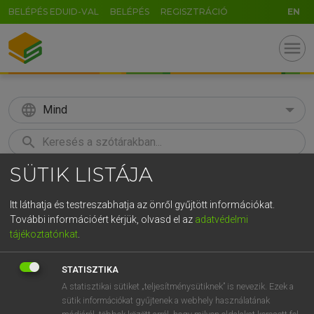
BELÉPÉS EDUID-VAL
BELÉPÉS
REGISZTRÁCIÓ
EN
menu
language
Mind
search
SÜTIK LISTÁJA
GR
KERESÉS
5
6
7
8
9
ö
ü
ó
Itt láthatja és testreszabhatja az önről gyűjtött információkat.
További információért kérjük, olvasd el az
adatvédelmi
r
t
z
u
i
o
p
ő
ú
LÁZÁR A. PÉTER, VARGA GYÖRGY
tájékoztatónkat
.
Magyar−angol egyetemes nagyszótár
g
h
j
k
l
é
á
ű
Ω
STATISZTIKA
v
b
n
m
,
.
-
AltGr
A statisztikai sütiket „teljesítménysütiknek” is nevezik. Ezek a
sütik információkat gyűjtenek a webhely használatának