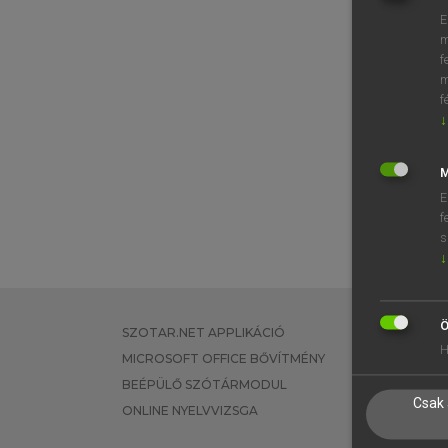
E
m
f
m
f
↓
M
E
f
s
↓
Ö
SZOTAR.NET APPLIKÁCIÓ
EGYÉNI FEL
H
MICROSOFT OFFICE BŐVÍTMÉNY
TANULÓKNA
BEÉPÜLŐ SZÓTÁRMODUL
OKTATÁSI I
Csak 
ONLINE NYELVVIZSGA
VÁLLALATI 