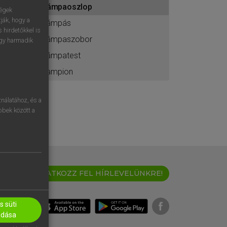
lámpaoszlop
ához
ségek
ják, hogy a
lámpás
 hirdetőkkel is
lámpaszobor
egy harmadik
lámpatest
lampion
nálatához, és a
öbbek között a
IRATKOZZ FEL HÍRLEVELÜNKRE!
 süti
adása