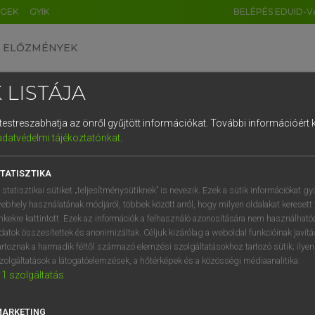
ÉGEK
GYIK
BELÉPÉS EDUID-V
ELŐZMÉNYEK
 LISTÁJA
és testreszabhatja az önről gyűjtött információkat.
További információért k
HU
DE
CN
FR
ES
IT
NL
RU
GR
adatvédelmi tájékoztatónkat
.
 A. PÉTER, VARGA GYÖRGY
1
2
3
4
5
6
7
8
9
yar−angol egyetemes nagyszótár
TATISZTIKA
q
w
e
r
t
z
u
i
 statisztikai sütiket „teljesítménysütiknek” is nevezik. Ezek a sütik információkat gy
ebhely használatának módjáról, többek között arról, hogy milyen oldalakat keresett 
a
s
d
f
g
h
j
k
l
é
inkekre kattintott. Ezek az információk a felhasználó azonosítására nem használható
datok összesítettek és anonimizáltak. Céljuk kizárólag a weboldal funkcióinak javít
í
y
x
c
v
b
n
m
,
.
artoznak a harmadik féltől származó elemzési szolgáltatásokhoz tartozó sütik; ilye
zolgáltatások a látogatóelemzések, a hőtérképek és a közösségi médiaanalitika.
VAN ELŐFIZETÉSED?
NINCS ELŐFIZETÉSED
1
szolgáltatás
előfizetésem a teljes szócikk
Nincs regisztrációm és előfiz
megtekintéséhez.
A szótár 2 órás, díjmente
MARKETING