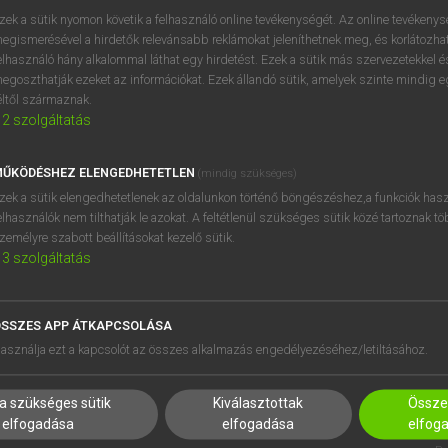
próbaverziójának elindítás
zek a sütik nyomon követik a felhasználó online tevékenységét. Az online tevékeny
BELÉPÉS
regisztrálok és
belépek
.
egismerésével a hirdetők relevánsabb reklámokat jeleníthetnek meg, és korlátozhat
elhasználó hány alkalommal láthat egy hirdetést. Ezek a sütik más szervezetekkel és
egoszthatják ezeket az információkat. Ezek állandó sütik, amelyek szinte mindig 
REGISZTRÁCIÓ
éltől származnak.
2
szolgáltatás
ŰKÖDÉSHEZ ELENGEDHETETLEN
(mindig szükséges)
zek a sütik elengedhetetlenek az oldalunkon történő böngészéshez,a funkciók hasz
elhasználók nem tilthatják le azokat. A feltétlenül szükséges sütik közé tartoznak t
zemélyre szabott beállításokat kezelő sütik.
3
szolgáltatás
SSZES APP ÁTKAPCSOLÁSA
HASZNÁLÓKNAK
SÚGÓ
asználja ezt a kapcsolót az összes alkalmazás engedélyezéséhez/letiltásához.
K
RÓLUNK
NTÉZMÉNYEKNEK
ELÉRHETŐSÉG
a szükséges sütik
Kiválasztottak
Összes
MEGOLDÁSOK
SÜTI BEÁLLÍTÁSOK
elfogadása
elfogadása
elfog