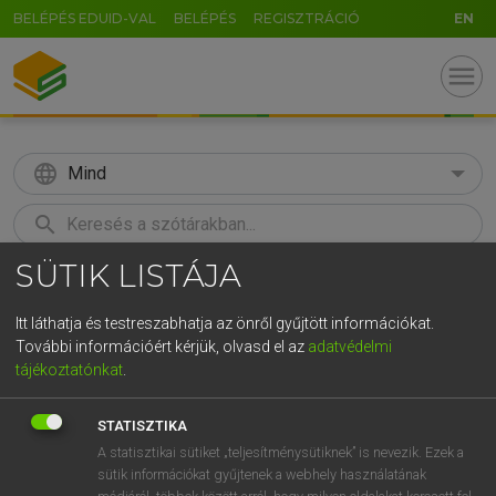
BELÉPÉS EDUID-VAL
BELÉPÉS
REGISZTRÁCIÓ
EN
menu
language
Mind
search
SÜTIK LISTÁJA
GR
KERESÉS
5
6
7
8
9
ö
ü
ó
Itt láthatja és testreszabhatja az önről gyűjtött információkat.
További információért kérjük, olvasd el az
adatvédelmi
r
t
z
u
i
o
p
ő
ú
LÁZÁR A. PÉTER, VARGA GYÖRGY
tájékoztatónkat
.
Magyar−angol egyetemes nagyszótár
g
h
j
k
l
é
á
ű
Ω
STATISZTIKA
v
b
n
m
,
.
-
AltGr
A statisztikai sütiket „teljesítménysütiknek” is nevezik. Ezek a
sütik információkat gyűjtenek a webhely használatának