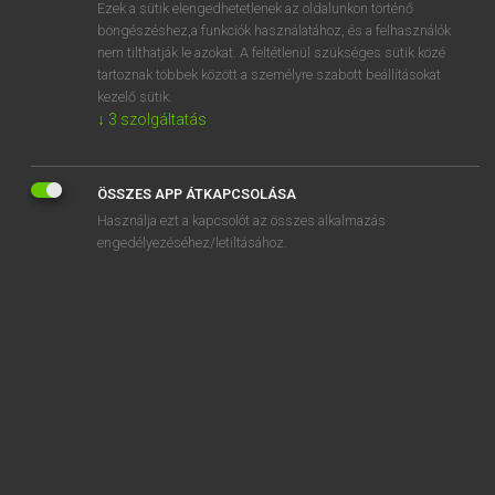
Ezek a sütik elengedhetetlenek az oldalunkon történő
böngészéshez,a funkciók használatához, és a felhasználók
nem tilthatják le azokat. A feltétlenül szükséges sütik közé
Lázár A. Péter, Varga György
tartoznak többek között a személyre szabott beállításokat
MAGYAR−ANGOL EGYETEMES NAGYSZÓTÁR
kezelő sütik.
↓
3
szolgáltatás
Kapcsolódó anyagok
lakásbetörés
ÖSSZES APP ÁTKAPCSOLÁSA
lakásbetörő
Használja ezt a kapcsolót az összes alkalmazás
lakásbiztosítás
engedélyezéséhez/letiltásához.
lakáscím
lakáscsere
lakás-előtakarékosság
lakásépítés
lakásépítési kölcsön
lakásépítési program