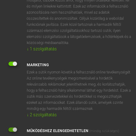
módjáról, többek között arról, hogy milyen oldalakat keresett fel
és milyen linkekre kattintott. Ezek az információk a felhasználó
VAN ELŐFIZETÉSED?
azonosítására nem használhatóak, mivel az adatok
összesítettek és anonimizáltak. Céljuk kizárólag a weboldal
Van előfizetésem a teljes szócikk megtekintéséhez.
funkcióinak javítása. Ezek közé tartoznak a harmadik féltől
származó elemzési szolgáltatásokhoz tartozó sütik; ilyen
BELÉPÉS
elemzési szolgáltatások a látogatóelemzések, a hőtérképek és a
közösségi médiaanalitika.
↓
1
szolgáltatás
MARKETING
Ezek a sütik nyomon követik a felhasználó online tevékenységét.
Az online tevékenységek megismerésével a hirdetők
NINCS ELŐFIZETÉSED?
relevánsabb reklámokat jeleníthetnek meg, és korlátozhatják,
Nincs regisztrációm és előfizetésem. A szótár 2 órás,
hogy a felhasználó hány alkalommal láthat egy hirdetést. Ezek a
díjmentes próbaverziójának elindításához regisztrálok és
sütik más szervezetekkel és hirdetőkkel is megoszthatják
belépek
.
ezeket az információkat. Ezek állandó sütik, amelyek szinte
mindig egy harmadik féltől származnak.
↓
2
szolgáltatás
REGISZTRÁCIÓ
MŰKÖDÉSHEZ ELENGEDHETETLEN
(mindig szükséges)