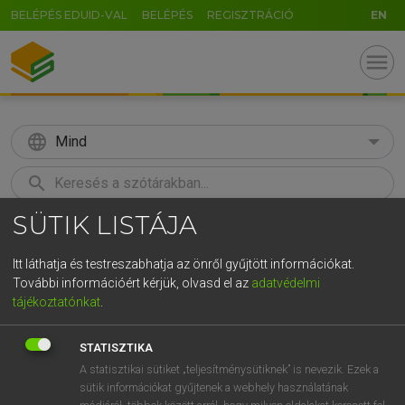
BELÉPÉS EDUID-VAL
BELÉPÉS
REGISZTRÁCIÓ
EN
menu
language
Mind
search
SÜTIK LISTÁJA
GR
KERESÉS
5
6
7
8
9
ö
ü
ó
Itt láthatja és testreszabhatja az önről gyűjtött információkat.
További információért kérjük, olvasd el az
adatvédelmi
r
t
z
u
i
o
p
ő
ú
LÁZÁR A. PÉTER, VARGA GYÖRGY
tájékoztatónkat
.
Magyar−angol egyetemes nagyszótár
g
h
j
k
l
é
á
ű
Ω
STATISZTIKA
v
b
n
m
,
.
-
AltGr
A statisztikai sütiket „teljesítménysütiknek” is nevezik. Ezek a
sütik információkat gyűjtenek a webhely használatának