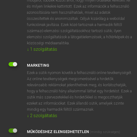
módjáról, többek között arról, hogy milyen oldalakat keresett fel
és milyen linkekre kattintott. Ezek az információk a felhasználó
VAN ELŐFIZETÉSED?
azonosítására nem használhatóak, mivel az adatok
összesítettek és anonimizáltak. Céljuk kizárólag a weboldal
Van előfizetésem a teljes szócikk megtekintéséhez.
funkcióinak javítása. Ezek közé tartoznak a harmadik féltől
származó elemzési szolgáltatásokhoz tartozó sütik; ilyen
BELÉPÉS
elemzési szolgáltatások a látogatóelemzések, a hőtérképek és a
közösségi médiaanalitika.
↓
1
szolgáltatás
MARKETING
Ezek a sütik nyomon követik a felhasználó online tevékenységét.
Az online tevékenységek megismerésével a hirdetők
NINCS ELŐFIZETÉSED?
relevánsabb reklámokat jeleníthetnek meg, és korlátozhatják,
Nincs regisztrációm és előfizetésem. A szótár 2 órás,
hogy a felhasználó hány alkalommal láthat egy hirdetést. Ezek a
díjmentes próbaverziójának elindításához regisztrálok és
sütik más szervezetekkel és hirdetőkkel is megoszthatják
belépek
.
ezeket az információkat. Ezek állandó sütik, amelyek szinte
mindig egy harmadik féltől származnak.
↓
2
szolgáltatás
REGISZTRÁCIÓ
MŰKÖDÉSHEZ ELENGEDHETETLEN
(mindig szükséges)