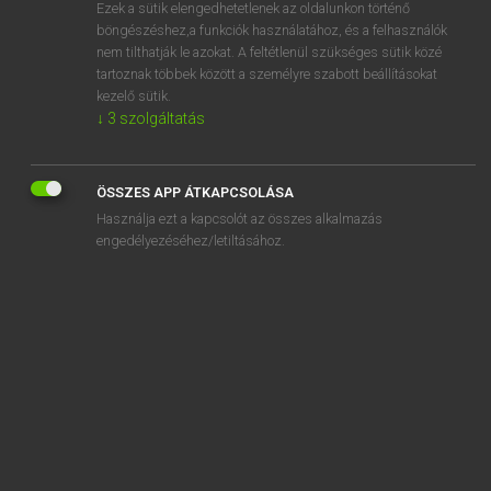
Ezek a sütik elengedhetetlenek az oldalunkon történő
böngészéshez,a funkciók használatához, és a felhasználók
nem tilthatják le azokat. A feltétlenül szükséges sütik közé
Lázár A. Péter, Varga György
tartoznak többek között a személyre szabott beállításokat
MAGYAR−ANGOL EGYETEMES NAGYSZÓTÁR
kezelő sütik.
↓
3
szolgáltatás
Kapcsolódó anyagok
lábpárna
ÖSSZES APP ÁTKAPCSOLÁSA
lábperec
Használja ezt a kapcsolót az összes alkalmazás
labrador
engedélyezéséhez/letiltásához.
labrapudli
lábrész
lábrothadás
lábröplabda
lábsérülés
lábsöprés