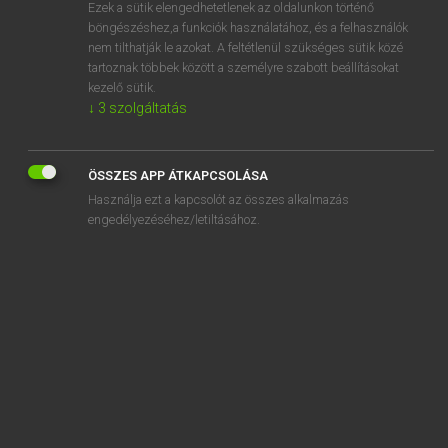
Ezek a sütik elengedhetetlenek az oldalunkon történő
böngészéshez,a funkciók használatához, és a felhasználók
nem tilthatják le azokat. A feltétlenül szükséges sütik közé
Lázár A. Péter, Varga György
tartoznak többek között a személyre szabott beállításokat
MAGYAR−ANGOL EGYETEMES NAGYSZÓTÁR
kezelő sütik.
↓
3
szolgáltatás
Kapcsolódó anyagok
átmenet
ÖSSZES APP ÁTKAPCSOLÁSA
átmeneti
Használja ezt a kapcsolót az összes alkalmazás
átmenetifém
engedélyezéséhez/letiltásához.
átmenetileg
átmenő
átmenőállomás
átment
átméretez
átmérő