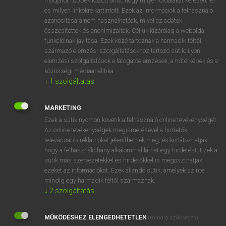
módjáról, többek között arról, hogy milyen oldalakat keresett fel
és milyen linkekre kattintott. Ezek az információk a felhasználó
VAN ELŐFIZETÉSED?
azonosítására nem használhatóak, mivel az adatok
összesítettek és anonimizáltak. Céljuk kizárólag a weboldal
Van előfizetésem a teljes szócikk megtekintéséhez.
funkcióinak javítása. Ezek közé tartoznak a harmadik féltől
származó elemzési szolgáltatásokhoz tartozó sütik; ilyen
BELÉPÉS
elemzési szolgáltatások a látogatóelemzések, a hőtérképek és a
közösségi médiaanalitika.
↓
1
szolgáltatás
MARKETING
Ezek a sütik nyomon követik a felhasználó online tevékenységét.
Az online tevékenységek megismerésével a hirdetők
NINCS ELŐFIZETÉSED?
relevánsabb reklámokat jeleníthetnek meg, és korlátozhatják,
Nincs regisztrációm és előfizetésem. A szótár 2 órás,
hogy a felhasználó hány alkalommal láthat egy hirdetést. Ezek a
díjmentes próbaverziójának elindításához regisztrálok és
sütik más szervezetekkel és hirdetőkkel is megoszthatják
belépek
.
ezeket az információkat. Ezek állandó sütik, amelyek szinte
mindig egy harmadik féltől származnak.
↓
2
szolgáltatás
REGISZTRÁCIÓ
MŰKÖDÉSHEZ ELENGEDHETETLEN
(mindig szükséges)