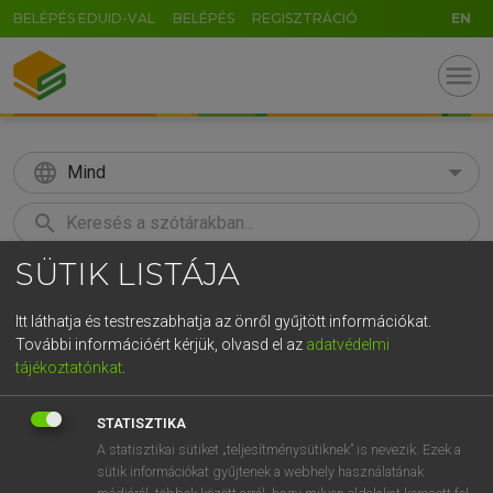
BELÉPÉS EDUID-VAL
BELÉPÉS
REGISZTRÁCIÓ
EN
menu
language
Mind
search
SÜTIK LISTÁJA
GR
KERESÉS
5
6
7
8
9
ö
ü
ó
Itt láthatja és testreszabhatja az önről gyűjtött információkat.
További információért kérjük, olvasd el az
adatvédelmi
r
t
z
u
i
o
p
ő
ú
LÁZÁR A. PÉTER, VARGA GYÖRGY
tájékoztatónkat
.
Magyar−angol egyetemes nagyszótár
g
h
j
k
l
é
á
ű
Ω
STATISZTIKA
v
b
n
m
,
.
-
AltGr
A statisztikai sütiket „teljesítménysütiknek” is nevezik. Ezek a
sütik információkat gyűjtenek a webhely használatának