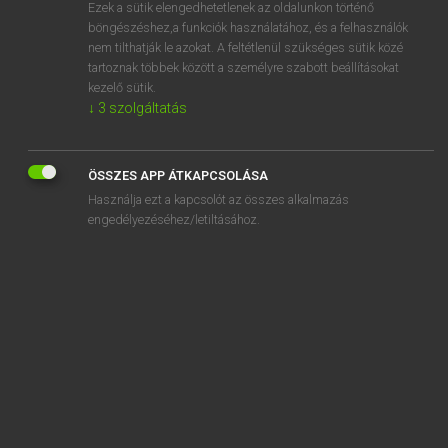
Ezek a sütik elengedhetetlenek az oldalunkon történő
böngészéshez,a funkciók használatához, és a felhasználók
nem tilthatják le azokat. A feltétlenül szükséges sütik közé
Lázár A. Péter, Varga György
tartoznak többek között a személyre szabott beállításokat
MAGYAR−ANGOL EGYETEMES NAGYSZÓTÁR
kezelő sütik.
↓
3
szolgáltatás
Kapcsolódó anyagok
kutya-macska
ÖSSZES APP ÁTKAPCSOLÁSA
kutyamenhely
Használja ezt a kapcsolót az összes alkalmazás
kutyanyelv
engedélyezéséhez/letiltásához.
kutyaól
kutyapanzió
kutyaparvovírus
kutyapiszok
kutyapiszok-felszedő lapát
kutyapiszok-felszedő zacskó