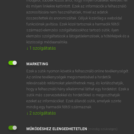
módjáról, többek között arról, hogy milyen oldalakat keresett fel
és milyen linkekre kattintott. Ezek az információk a felhasználó
VAN ELŐFIZETÉSED?
azonosítására nem használhatóak, mivel az adatok
összesítettek és anonimizáltak. Céljuk kizárólag a weboldal
Van előfizetésem a teljes szócikk megtekintéséhez.
funkcióinak javítása. Ezek közé tartoznak a harmadik féltől
származó elemzési szolgáltatásokhoz tartozó sütik; ilyen
BELÉPÉS
elemzési szolgáltatások a látogatóelemzések, a hőtérképek és a
közösségi médiaanalitika.
↓
1
szolgáltatás
MARKETING
Ezek a sütik nyomon követik a felhasználó online tevékenységét.
Az online tevékenységek megismerésével a hirdetők
NINCS ELŐFIZETÉSED?
relevánsabb reklámokat jeleníthetnek meg, és korlátozhatják,
Nincs regisztrációm és előfizetésem. A szótár 2 órás,
hogy a felhasználó hány alkalommal láthat egy hirdetést. Ezek a
díjmentes próbaverziójának elindításához regisztrálok és
sütik más szervezetekkel és hirdetőkkel is megoszthatják
belépek
.
ezeket az információkat. Ezek állandó sütik, amelyek szinte
mindig egy harmadik féltől származnak.
↓
2
szolgáltatás
REGISZTRÁCIÓ
MŰKÖDÉSHEZ ELENGEDHETETLEN
(mindig szükséges)