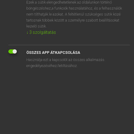
Ezek a sütik elengedhetetlenek az oldalunkon történő
böngészéshez,a funkciók használatához, és a felhasználók
nem tilthatják le azokat. A feltétlenül szükséges sütik közé
Lázár A. Péter, Varga György
tartoznak többek között a személyre szabott beállításokat
MAGYAR−ANGOL EGYETEMES NAGYSZÓTÁR
kezelő sütik.
↓
3
szolgáltatás
Kapcsolódó anyagok
krokettkapu
ÖSSZES APP ÁTKAPCSOLÁSA
krokettütő
Használja ezt a kapcsolót az összes alkalmazás
kroki
engedélyezéséhez/letiltásához.
krokidolit
krokó
krokodil
krokodilcsipesz
krokodilféle
krokodilkönnyek