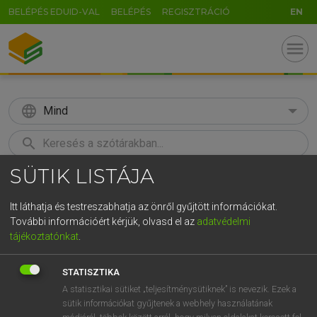
BELÉPÉS EDUID-VAL
BELÉPÉS
REGISZTRÁCIÓ
EN
menu
language
Mind
search
SÜTIK LISTÁJA
GR
KERESÉS
5
6
7
8
9
ö
ü
ó
Itt láthatja és testreszabhatja az önről gyűjtött információkat.
További információért kérjük, olvasd el az
adatvédelmi
r
t
z
u
i
o
p
ő
ú
LÁZÁR A. PÉTER, VARGA GYÖRGY
tájékoztatónkat
.
Magyar−angol egyetemes nagyszótár
g
h
j
k
l
é
á
ű
Ω
STATISZTIKA
v
b
n
m
,
.
-
AltGr
A statisztikai sütiket „teljesítménysütiknek” is nevezik. Ezek a
sütik információkat gyűjtenek a webhely használatának