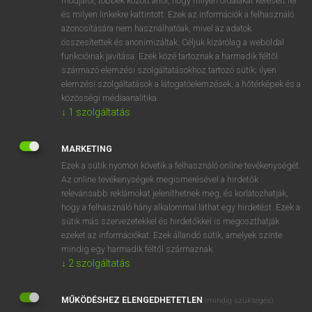
módjáról, többek között arról, hogy milyen oldalakat keresett fel
és milyen linkekre kattintott. Ezek az információk a felhasználó
VAN ELŐFIZETÉSED?
azonosítására nem használhatóak, mivel az adatok
összesítettek és anonimizáltak. Céljuk kizárólag a weboldal
Van előfizetésem a teljes szócikk megtekintéséhez.
funkcióinak javítása. Ezek közé tartoznak a harmadik féltől
származó elemzési szolgáltatásokhoz tartozó sütik; ilyen
BELÉPÉS
elemzési szolgáltatások a látogatóelemzések, a hőtérképek és a
közösségi médiaanalitika.
↓
1
szolgáltatás
MARKETING
Ezek a sütik nyomon követik a felhasználó online tevékenységét.
Az online tevékenységek megismerésével a hirdetők
NINCS ELŐFIZETÉSED?
relevánsabb reklámokat jeleníthetnek meg, és korlátozhatják,
Nincs regisztrációm és előfizetésem. A szótár 2 órás,
hogy a felhasználó hány alkalommal láthat egy hirdetést. Ezek a
díjmentes próbaverziójának elindításához regisztrálok és
sütik más szervezetekkel és hirdetőkkel is megoszthatják
belépek
.
ezeket az információkat. Ezek állandó sütik, amelyek szinte
mindig egy harmadik féltől származnak.
↓
2
szolgáltatás
REGISZTRÁCIÓ
MŰKÖDÉSHEZ ELENGEDHETETLEN
(mindig szükséges)