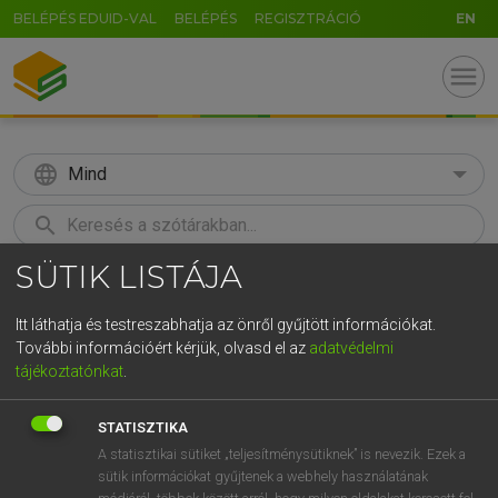
BELÉPÉS EDUID-VAL
BELÉPÉS
REGISZTRÁCIÓ
EN
menu
language
Mind
search
SÜTIK LISTÁJA
GR
KERESÉS
5
6
7
8
9
ö
ü
ó
Itt láthatja és testreszabhatja az önről gyűjtött információkat.
További információért kérjük, olvasd el az
adatvédelmi
r
t
z
u
i
o
p
ő
ú
LÁZÁR A. PÉTER, VARGA GYÖRGY
tájékoztatónkat
.
Magyar−angol egyetemes nagyszótár
g
h
j
k
l
é
á
ű
Ω
STATISZTIKA
v
b
n
m
,
.
-
AltGr
A statisztikai sütiket „teljesítménysütiknek” is nevezik. Ezek a
sütik információkat gyűjtenek a webhely használatának