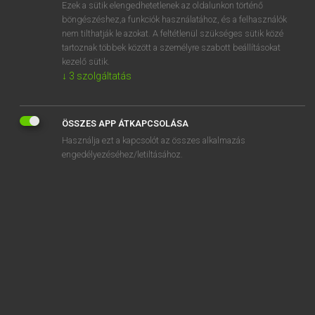
Ezek a sütik elengedhetetlenek az oldalunkon történő
böngészéshez,a funkciók használatához, és a felhasználók
nem tilthatják le azokat. A feltétlenül szükséges sütik közé
Lázár A. Péter, Varga György
tartoznak többek között a személyre szabott beállításokat
MAGYAR−ANGOL EGYETEMES NAGYSZÓTÁR
kezelő sütik.
↓
3
szolgáltatás
Kapcsolódó anyagok
krétacsíkos
ÖSSZES APP ÁTKAPCSOLÁSA
krétafehér
Használja ezt a kapcsolót az összes alkalmazás
krétai
engedélyezéséhez/letiltásához.
krétakor
krétakori
krétapor
krétarajz
krétáz
kretén