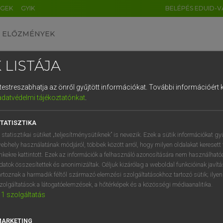
ÉGEK
GYIK
BELÉPÉS EDUID-V
ELŐZMÉNYEK
 LISTÁJA
és testreszabhatja az önről gyűjtött információkat.
További információért k
HU
DE
CN
FR
ES
IT
NL
RU
GR
adatvédelmi tájékoztatónkat
.
 A. PÉTER, VARGA GYÖRGY
1
2
3
4
5
6
7
8
9
yar−angol egyetemes nagyszótár
TATISZTIKA
q
w
e
r
t
z
u
i
 statisztikai sütiket „teljesítménysütiknek” is nevezik. Ezek a sütik információkat gy
ebhely használatának módjáról, többek között arról, hogy milyen oldalakat keresett 
a
s
d
f
g
h
j
k
l
é
inkekre kattintott. Ezek az információk a felhasználó azonosítására nem használható
datok összesítettek és anonimizáltak. Céljuk kizárólag a weboldal funkcióinak javít
í
y
x
c
v
b
n
m
,
.
artoznak a harmadik féltől származó elemzési szolgáltatásokhoz tartozó sütik; ilye
zolgáltatások a látogatóelemzések, a hőtérképek és a közösségi médiaanalitika.
VAN ELŐFIZETÉSED?
NINCS ELŐFIZETÉSED
1
szolgáltatás
előfizetésem a teljes szócikk
Nincs regisztrációm és előfiz
megtekintéséhez.
A szótár 2 órás, díjmente
MARKETING