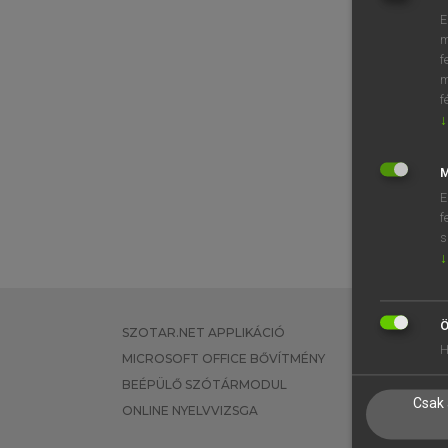
E
m
f
m
f
↓
M
E
f
s
↓
Ö
SZOTAR.NET APPLIKÁCIÓ
EGYÉNI FEL
H
MICROSOFT OFFICE BŐVÍTMÉNY
TANULÓKNA
BEÉPÜLŐ SZÓTÁRMODUL
OKTATÁSI I
Csak 
ONLINE NYELVVIZSGA
VÁLLALATI 