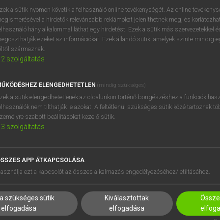
próbaverziójának elindítás
zek a sütik nyomon követik a felhasználó online tevékenységét. Az online tevékeny
BELÉPÉS
regisztrálok és
belépek
.
egismerésével a hirdetők relevánsabb reklámokat jeleníthetnek meg, és korlátozhat
elhasználó hány alkalommal láthat egy hirdetést. Ezek a sütik más szervezetekkel és
egoszthatják ezeket az információkat. Ezek állandó sütik, amelyek szinte mindig 
REGISZTRÁCIÓ
éltől származnak.
2
szolgáltatás
ŰKÖDÉSHEZ ELENGEDHETETLEN
(mindig szükséges)
zek a sütik elengedhetetlenek az oldalunkon történő böngészéshez,a funkciók hasz
elhasználók nem tilthatják le azokat. A feltétlenül szükséges sütik közé tartoznak t
zemélyre szabott beállításokat kezelő sütik.
3
szolgáltatás
SSZES APP ÁTKAPCSOLÁSA
HASZNÁLÓKNAK
SÚGÓ
asználja ezt a kapcsolót az összes alkalmazás engedélyezéséhez/letiltásához.
K
RÓLUNK
NTÉZMÉNYEKNEK
ELÉRHETŐSÉG
a szükséges sütik
Kiválasztottak
Összes
MEGOLDÁSOK
SÜTI BEÁLLÍTÁSOK
elfogadása
elfogadása
elfog