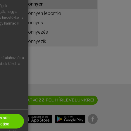
könnyen
ához
ségek
ják, hogy a
könnyen lebomló
 hirdetőkkel is
könnyes
egy harmadik
könnyezés
könnyezik
nálatához, és a
öbbek között a
IRATKOZZ FEL HÍRLEVELÜNKRE!
 süti
adása