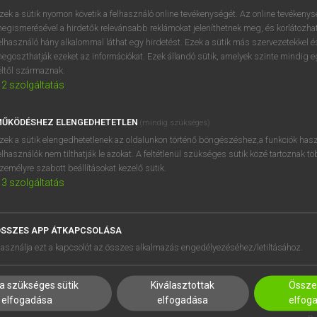
próbaverziójának elindítás
zek a sütik nyomon követik a felhasználó online tevékenységét. Az online tevékeny
BELÉPÉS
regisztrálok és
belépek
.
egismerésével a hirdetők relevánsabb reklámokat jeleníthetnek meg, és korlátozhat
elhasználó hány alkalommal láthat egy hirdetést. Ezek a sütik más szervezetekkel és
egoszthatják ezeket az információkat. Ezek állandó sütik, amelyek szinte mindig 
REGISZTRÁCIÓ
éltől származnak.
2
szolgáltatás
ŰKÖDÉSHEZ ELENGEDHETETLEN
(mindig szükséges)
zek a sütik elengedhetetlenek az oldalunkon történő böngészéshez,a funkciók hasz
elhasználók nem tilthatják le azokat. A feltétlenül szükséges sütik közé tartoznak t
zemélyre szabott beállításokat kezelő sütik.
3
szolgáltatás
SSZES APP ÁTKAPCSOLÁSA
HASZNÁLÓKNAK
SÚGÓ
asználja ezt a kapcsolót az összes alkalmazás engedélyezéséhez/letiltásához.
K
RÓLUNK
NTÉZMÉNYEKNEK
ELÉRHETŐSÉG
a szükséges sütik
Kiválasztottak
Összes
MEGOLDÁSOK
SÜTI BEÁLLÍTÁSOK
elfogadása
elfogadása
elfog