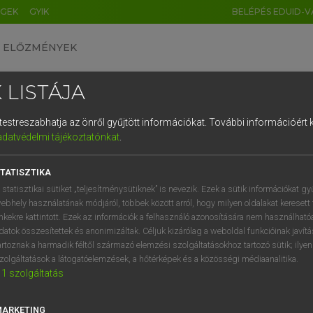
ÉGEK
GYIK
BELÉPÉS EDUID-V
ELŐZMÉNYEK
 LISTÁJA
és testreszabhatja az önről gyűjtött információkat.
További információért k
HU
DE
CN
FR
ES
IT
NL
RU
GR
adatvédelmi tájékoztatónkat
.
 A. PÉTER, VARGA GYÖRGY
1
2
3
4
5
6
7
8
9
yar−angol egyetemes nagyszótár
TATISZTIKA
q
w
e
r
t
z
u
i
 statisztikai sütiket „teljesítménysütiknek” is nevezik. Ezek a sütik információkat gy
ebhely használatának módjáról, többek között arról, hogy milyen oldalakat keresett 
a
s
d
f
g
h
j
k
l
é
inkekre kattintott. Ezek az információk a felhasználó azonosítására nem használható
datok összesítettek és anonimizáltak. Céljuk kizárólag a weboldal funkcióinak javít
í
y
x
c
v
b
n
m
,
.
artoznak a harmadik féltől származó elemzési szolgáltatásokhoz tartozó sütik; ilye
zolgáltatások a látogatóelemzések, a hőtérképek és a közösségi médiaanalitika.
VAN ELŐFIZETÉSED?
NINCS ELŐFIZETÉSED
1
szolgáltatás
előfizetésem a teljes szócikk
Nincs regisztrációm és előfiz
megtekintéséhez.
A szótár 2 órás, díjmente
MARKETING