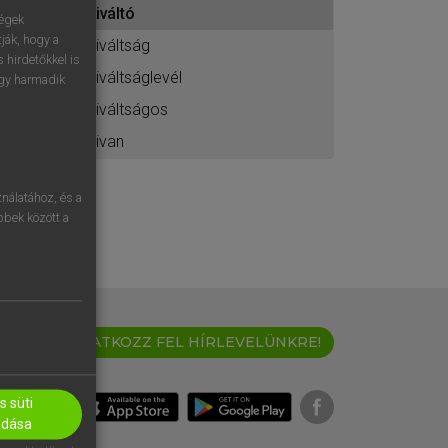
kiváltó
ához
ségek
ják, hogy a
kiváltság
 hirdetőkkel is
kiváltságlevél
egy harmadik
kiváltságos
kivan
nálatához, és a
öbbek között a
IRATKOZZ FEL HÍRLEVELÜNKRE!
 süti
adása