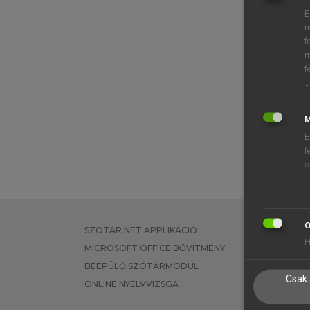
E
m
f
m
f
↓
M
E
f
s
↓
Ö
SZOTAR.NET APPLIKÁCIÓ
EGYÉNI FEL
H
MICROSOFT OFFICE BŐVÍTMÉNY
TANULÓKNA
BEÉPÜLŐ SZÓTÁRMODUL
OKTATÁSI I
Csak 
ONLINE NYELVVIZSGA
VÁLLALATI 