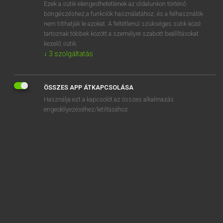
Ezek a sütik elengedhetetlenek az oldalunkon történő
böngészéshez,a funkciók használatához, és a felhasználók
nem tilthatják le azokat. A feltétlenül szükséges sütik közé
Lázár A. Péter, Varga György
tartoznak többek között a személyre szabott beállításokat
MAGYAR−ANGOL EGYETEMES NAGYSZÓTÁR
kezelő sütik.
↓
3
szolgáltatás
Kapcsolódó anyagok
kiskanál
ÖSSZES APP ÁTKAPCSOLÁSA
kiskapu
Használja ezt a kapcsolót az összes alkalmazás
kiskassza
engedélyezéséhez/letiltásához.
kiskáté
kiskatona
kiskedd
kis keresetű
kiskereskedelem
kiskereskedelmi