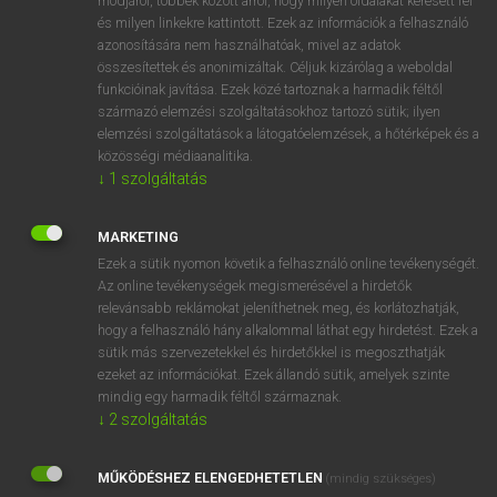
módjáról, többek között arról, hogy milyen oldalakat keresett fel
és milyen linkekre kattintott. Ezek az információk a felhasználó
VAN ELŐFIZETÉSED?
azonosítására nem használhatóak, mivel az adatok
összesítettek és anonimizáltak. Céljuk kizárólag a weboldal
Van előfizetésem a teljes szócikk megtekintéséhez.
funkcióinak javítása. Ezek közé tartoznak a harmadik féltől
származó elemzési szolgáltatásokhoz tartozó sütik; ilyen
BELÉPÉS
elemzési szolgáltatások a látogatóelemzések, a hőtérképek és a
közösségi médiaanalitika.
↓
1
szolgáltatás
MARKETING
Ezek a sütik nyomon követik a felhasználó online tevékenységét.
Az online tevékenységek megismerésével a hirdetők
NINCS ELŐFIZETÉSED?
relevánsabb reklámokat jeleníthetnek meg, és korlátozhatják,
Nincs regisztrációm és előfizetésem. A szótár 2 órás,
hogy a felhasználó hány alkalommal láthat egy hirdetést. Ezek a
díjmentes próbaverziójának elindításához regisztrálok és
sütik más szervezetekkel és hirdetőkkel is megoszthatják
belépek
.
ezeket az információkat. Ezek állandó sütik, amelyek szinte
mindig egy harmadik féltől származnak.
↓
2
szolgáltatás
REGISZTRÁCIÓ
MŰKÖDÉSHEZ ELENGEDHETETLEN
(mindig szükséges)