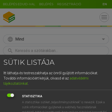
BELÉPÉS EDUID-VAL
BELÉPÉS
REGISZTRÁCIÓ
EN
menu
language
Mind
search
SÜTIK LISTÁJA
GR
KERESÉS
5
6
7
8
9
ö
ü
ó
Itt láthatja és testreszabhatja az önről gyűjtött információkat.
További információért kérjük, olvasd el az
adatvédelmi
r
t
z
u
i
o
p
ő
ú
LÁZÁR A. PÉTER, VARGA GYÖRGY
tájékoztatónkat
.
Magyar−angol egyetemes nagyszótár
g
h
j
k
l
é
á
ű
Ω
STATISZTIKA
v
b
n
m
,
.
-
AltGr
A statisztikai sütiket „teljesítménysütiknek” is nevezik. Ezek a
sütik információkat gyűjtenek a webhely használatának