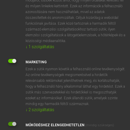
módjáról, többek között arról, hogy milyen oldalakat keresett fel
és milyen linkekre kattintott. Ezek az információk a felhasználó
VAN ELŐFIZETÉSED?
azonosítására nem használhatóak, mivel az adatok
összesítettek és anonimizáltak. Céljuk kizárólag a weboldal
Van előfizetésem a teljes szócikk megtekintéséhez.
funkcióinak javítása. Ezek közé tartoznak a harmadik féltől
származó elemzési szolgáltatásokhoz tartozó sütik; ilyen
BELÉPÉS
elemzési szolgáltatások a látogatóelemzések, a hőtérképek és a
közösségi médiaanalitika.
↓
1
szolgáltatás
MARKETING
Ezek a sütik nyomon követik a felhasználó online tevékenységét.
Az online tevékenységek megismerésével a hirdetők
NINCS ELŐFIZETÉSED?
relevánsabb reklámokat jeleníthetnek meg, és korlátozhatják,
Nincs regisztrációm és előfizetésem. A szótár 2 órás,
hogy a felhasználó hány alkalommal láthat egy hirdetést. Ezek a
díjmentes próbaverziójának elindításához regisztrálok és
sütik más szervezetekkel és hirdetőkkel is megoszthatják
belépek
.
ezeket az információkat. Ezek állandó sütik, amelyek szinte
mindig egy harmadik féltől származnak.
↓
2
szolgáltatás
REGISZTRÁCIÓ
MŰKÖDÉSHEZ ELENGEDHETETLEN
(mindig szükséges)