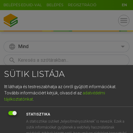
BELÉPÉS EDUID-VAL
BELÉPÉS
REGISZTRÁCIÓ
EN
menu
language
Mind
search
SÜTIK LISTÁJA
GR
KERESÉS
5
6
7
8
9
ö
ü
ó
Itt láthatja és testreszabhatja az önről gyűjtött információkat.
További információért kérjük, olvasd el az
adatvédelmi
r
t
z
u
i
o
p
ő
ú
LÁZÁR A. PÉTER, VARGA GYÖRGY
tájékoztatónkat
.
Magyar−angol egyetemes nagyszótár
g
h
j
k
l
é
á
ű
Ω
STATISZTIKA
v
b
n
m
,
.
-
AltGr
A statisztikai sütiket „teljesítménysütiknek” is nevezik. Ezek a
sütik információkat gyűjtenek a webhely használatának