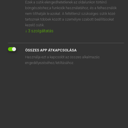
Ezek a sütik elengedhetetlenek az oldalunkon történő
böngészéshez,a funkciók használatához, és a felhasználók
nem tilthatják le azokat. A feltétlenül szükséges sütik közé
Lázár A. Péter, Varga György
tartoznak többek között a személyre szabott beállításokat
MAGYAR−ANGOL EGYETEMES NAGYSZÓTÁR
kezelő sütik.
↓
3
szolgáltatás
Kapcsolódó anyagok
királyrák
ÖSSZES APP ÁTKAPCSOLÁSA
királyság
Használja ezt a kapcsolót az összes alkalmazás
királysas
engedélyezéséhez/letiltásához.
királysikló
királytigris
királyválasztás
királyvíz
kirámol
kiráncigál