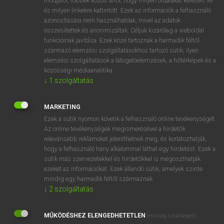
módjáról, többek között arról, hogy milyen oldalakat keresett fel
és milyen linkekre kattintott. Ezek az információk a felhasználó
VAN ELŐFIZETÉSED?
azonosítására nem használhatóak, mivel az adatok
összesítettek és anonimizáltak. Céljuk kizárólag a weboldal
Van előfizetésem a teljes szócikk megtekintéséhez.
funkcióinak javítása. Ezek közé tartoznak a harmadik féltől
származó elemzési szolgáltatásokhoz tartozó sütik; ilyen
BELÉPÉS
elemzési szolgáltatások a látogatóelemzések, a hőtérképek és a
közösségi médiaanalitika.
↓
1
szolgáltatás
MARKETING
Ezek a sütik nyomon követik a felhasználó online tevékenységét.
Az online tevékenységek megismerésével a hirdetők
NINCS ELŐFIZETÉSED?
relevánsabb reklámokat jeleníthetnek meg, és korlátozhatják,
Nincs regisztrációm és előfizetésem. A szótár 2 órás,
hogy a felhasználó hány alkalommal láthat egy hirdetést. Ezek a
díjmentes próbaverziójának elindításához regisztrálok és
sütik más szervezetekkel és hirdetőkkel is megoszthatják
belépek
.
ezeket az információkat. Ezek állandó sütik, amelyek szinte
mindig egy harmadik féltől származnak.
↓
2
szolgáltatás
REGISZTRÁCIÓ
MŰKÖDÉSHEZ ELENGEDHETETLEN
(mindig szükséges)