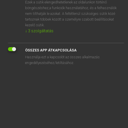
Ezek a sütik elengedhetetlenek az oldalunkon történő
böngészéshez,a funkciók használatához, és a felhasználók
nem tilthatják le azokat. A feltétlenül szükséges sütik közé
Lázár A. Péter, Varga György
tartoznak többek között a személyre szabott beállításokat
MAGYAR−ANGOL EGYETEMES NAGYSZÓTÁR
kezelő sütik.
↓
3
szolgáltatás
Kapcsolódó anyagok
kínzóeszköz
ÖSSZES APP ÁTKAPCSOLÁSA
kínzókamra
Használja ezt a kapcsolót az összes alkalmazás
kinyal
engedélyezéséhez/letiltásához.
kinyalás
kinyer
kinyiffan
kinyiffant
kinyilatkoztat
kinyilatkoztatás