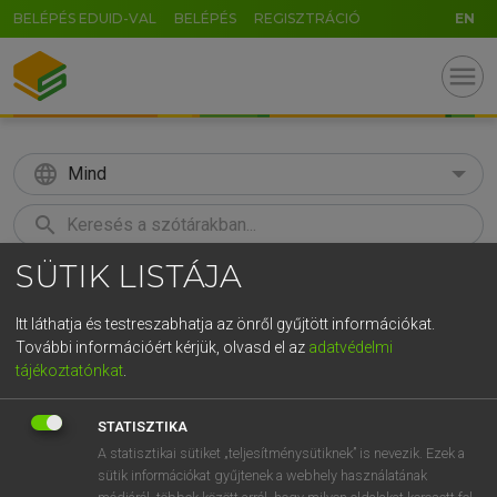
BELÉPÉS EDUID-VAL
BELÉPÉS
REGISZTRÁCIÓ
EN
menu
language
Mind
search
SÜTIK LISTÁJA
GR
KERESÉS
5
6
7
8
9
ö
ü
ó
Itt láthatja és testreszabhatja az önről gyűjtött információkat.
További információért kérjük, olvasd el az
adatvédelmi
r
t
z
u
i
o
p
ő
ú
LÁZÁR A. PÉTER, VARGA GYÖRGY
tájékoztatónkat
.
Magyar−angol egyetemes nagyszótár
g
h
j
k
l
é
á
ű
Ω
STATISZTIKA
v
b
n
m
,
.
-
AltGr
A statisztikai sütiket „teljesítménysütiknek” is nevezik. Ezek a
sütik információkat gyűjtenek a webhely használatának