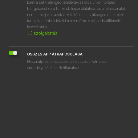
Ezek a sütik elengedhetetlenek az oldalunkon történő
böngészéshez,a funkciók használatához, és a felhasználók
nem tilthatják le azokat. A feltétlenül szükséges sütik közé
Lázár A. Péter, Varga György
tartoznak többek között a személyre szabott beállításokat
MAGYAR−ANGOL EGYETEMES NAGYSZÓTÁR
kezelő sütik.
↓
3
szolgáltatás
Kapcsolódó anyagok
kijózanító
ÖSSZES APP ÁTKAPCSOLÁSA
kijózanítóállomás
Használja ezt a kapcsolót az összes alkalmazás
kijózanítóan
engedélyezéséhez/letiltásához.
kijózanodás
kijózanodik
kijön
kijövet
kijövetel
kijut