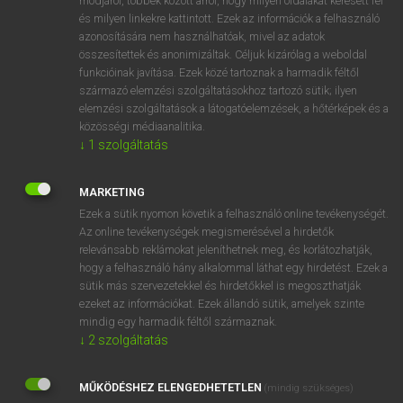
módjáról, többek között arról, hogy milyen oldalakat keresett fel
és milyen linkekre kattintott. Ezek az információk a felhasználó
VAN ELŐFIZETÉSED?
azonosítására nem használhatóak, mivel az adatok
összesítettek és anonimizáltak. Céljuk kizárólag a weboldal
Van előfizetésem a teljes szócikk megtekintéséhez.
funkcióinak javítása. Ezek közé tartoznak a harmadik féltől
származó elemzési szolgáltatásokhoz tartozó sütik; ilyen
BELÉPÉS
elemzési szolgáltatások a látogatóelemzések, a hőtérképek és a
közösségi médiaanalitika.
↓
1
szolgáltatás
MARKETING
Ezek a sütik nyomon követik a felhasználó online tevékenységét.
Az online tevékenységek megismerésével a hirdetők
NINCS ELŐFIZETÉSED?
relevánsabb reklámokat jeleníthetnek meg, és korlátozhatják,
Nincs regisztrációm és előfizetésem. A szótár 2 órás,
hogy a felhasználó hány alkalommal láthat egy hirdetést. Ezek a
díjmentes próbaverziójának elindításához regisztrálok és
sütik más szervezetekkel és hirdetőkkel is megoszthatják
belépek
.
ezeket az információkat. Ezek állandó sütik, amelyek szinte
mindig egy harmadik féltől származnak.
↓
2
szolgáltatás
REGISZTRÁCIÓ
MŰKÖDÉSHEZ ELENGEDHETETLEN
(mindig szükséges)