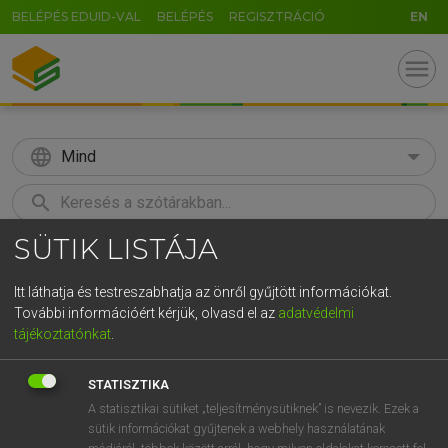
BELÉPÉS EDUID-VAL
BELÉPÉS
REGISZTRÁCIÓ
EN
menu
language
Mind
search
SÜTIK LISTÁJA
GR
KERESÉS
5
6
7
8
9
ö
ü
ó
Itt láthatja és testreszabhatja az önről gyűjtött információkat.
További információért kérjük, olvasd el az
adatvédelmi
r
t
z
u
i
o
p
ő
ú
LÁZÁR A. PÉTER, VARGA GYÖRGY
tájékoztatónkat
.
Magyar−angol egyetemes nagyszótár
g
h
j
k
l
é
á
ű
Ω
STATISZTIKA
v
b
n
m
,
.
-
AltGr
A statisztikai sütiket „teljesítménysütiknek” is nevezik. Ezek a
sütik információkat gyűjtenek a webhely használatának