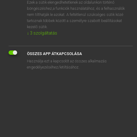
Ezek a sütik elengedhetetlenek az oldalunkon történő
böngészéshez,a funkciók használatához, és a felhasználók
nem tilthatják le azokat. A feltétlenül szükséges sütik közé
Lázár A. Péter, Varga György
tartoznak többek között a személyre szabott beállításokat
MAGYAR−ANGOL EGYETEMES NAGYSZÓTÁR
kezelő sütik.
↓
3
szolgáltatás
Kapcsolódó anyagok
kéz- és lábtörést!
ÖSSZES APP ÁTKAPCSOLÁSA
kezesség
Használja ezt a kapcsolót az összes alkalmazás
kezességvállalás
engedélyezéséhez/letiltásához.
kezességvállaló
kezez
kezezés
kézfej
kézfelemelés
kézfertőtlenítő