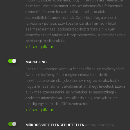
módjáról, többek között arról, hogy milyen oldalakat keresett fel
és milyen linkekre kattintott. Ezek az információk a felhasználó
VAN ELŐFIZETÉSED?
azonosítására nem használhatóak, mivel az adatok
összesítettek és anonimizáltak. Céljuk kizárólag a weboldal
Van előfizetésem a teljes szócikk megtekintéséhez.
funkcióinak javítása. Ezek közé tartoznak a harmadik féltől
származó elemzési szolgáltatásokhoz tartozó sütik; ilyen
BELÉPÉS
elemzési szolgáltatások a látogatóelemzések, a hőtérképek és a
közösségi médiaanalitika.
↓
1
szolgáltatás
MARKETING
Ezek a sütik nyomon követik a felhasználó online tevékenységét.
Az online tevékenységek megismerésével a hirdetők
NINCS ELŐFIZETÉSED?
relevánsabb reklámokat jeleníthetnek meg, és korlátozhatják,
Nincs regisztrációm és előfizetésem. A szótár 2 órás,
hogy a felhasználó hány alkalommal láthat egy hirdetést. Ezek a
díjmentes próbaverziójának elindításához regisztrálok és
sütik más szervezetekkel és hirdetőkkel is megoszthatják
belépek
.
ezeket az információkat. Ezek állandó sütik, amelyek szinte
mindig egy harmadik féltől származnak.
↓
2
szolgáltatás
REGISZTRÁCIÓ
MŰKÖDÉSHEZ ELENGEDHETETLEN
(mindig szükséges)