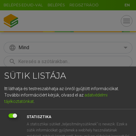
BELÉPÉS EDUID-VAL
BELÉPÉS
REGISZTRÁCIÓ
EN
menu
language
Mind
search
SÜTIK LISTÁJA
GR
KERESÉS
5
6
7
8
9
ö
ü
ó
Itt láthatja és testreszabhatja az önről gyűjtött információkat.
További információért kérjük, olvasd el az
adatvédelmi
r
t
z
u
i
o
p
ő
ú
LÁZÁR A. PÉTER, VARGA GYÖRGY
tájékoztatónkat
.
Magyar−angol egyetemes nagyszótár
g
h
j
k
l
é
á
ű
Ω
STATISZTIKA
v
b
n
m
,
.
-
AltGr
A statisztikai sütiket „teljesítménysütiknek” is nevezik. Ezek a
sütik információkat gyűjtenek a webhely használatának