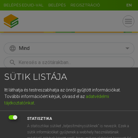
BELÉPÉS EDUID-VAL
BELÉPÉS
REGISZTRÁCIÓ
EN
menu
language
Mind
search
SÜTIK LISTÁJA
GR
KERESÉS
5
6
7
8
9
ö
ü
ó
Itt láthatja és testreszabhatja az önről gyűjtött információkat.
További információért kérjük, olvasd el az
adatvédelmi
r
t
z
u
i
o
p
ő
ú
LÁZÁR A. PÉTER, VARGA GYÖRGY
tájékoztatónkat
.
Magyar−angol egyetemes nagyszótár
g
h
j
k
l
é
á
ű
Ω
STATISZTIKA
v
b
n
m
,
.
-
AltGr
A statisztikai sütiket „teljesítménysütiknek” is nevezik. Ezek a
sütik információkat gyűjtenek a webhely használatának