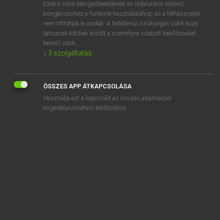
Ezek a sütik elengedhetetlenek az oldalunkon történő
böngészéshez,a funkciók használatához, és a felhasználók
nem tilthatják le azokat. A feltétlenül szükséges sütik közé
Lázár A. Péter, Varga György
tartoznak többek között a személyre szabott beállításokat
MAGYAR−ANGOL EGYETEMES NAGYSZÓTÁR
kezelő sütik.
↓
3
szolgáltatás
Kapcsolódó anyagok
Kelta-tenger
ÖSSZES APP ÁTKAPCSOLÁSA
kelteget
Használja ezt a kapcsolót az összes alkalmazás
keltet
engedélyezéséhez/letiltásához.
keltetés
keltetőgép
keltetőház
keltez
keltezés
keltezetlen