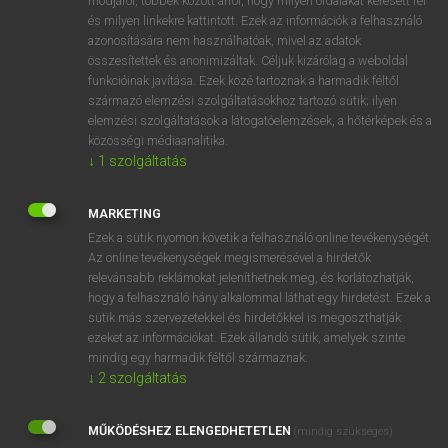
módjáról, többek között arról, hogy milyen oldalakat keresett fel
és milyen linkekre kattintott. Ezek az információk a felhasználó
VAN ELŐFIZETÉSED?
azonosítására nem használhatóak, mivel az adatok
összesítettek és anonimizáltak. Céljuk kizárólag a weboldal
Van előfizetésem a teljes szócikk megtekintéséhez.
funkcióinak javítása. Ezek közé tartoznak a harmadik féltől
származó elemzési szolgáltatásokhoz tartozó sütik; ilyen
BELÉPÉS
elemzési szolgáltatások a látogatóelemzések, a hőtérképek és a
közösségi médiaanalitika.
↓
1
szolgáltatás
MARKETING
Ezek a sütik nyomon követik a felhasználó online tevékenységét.
Az online tevékenységek megismerésével a hirdetők
NINCS ELŐFIZETÉSED?
relevánsabb reklámokat jeleníthetnek meg, és korlátozhatják,
Nincs regisztrációm és előfizetésem. A szótár 2 órás,
hogy a felhasználó hány alkalommal láthat egy hirdetést. Ezek a
díjmentes próbaverziójának elindításához regisztrálok és
sütik más szervezetekkel és hirdetőkkel is megoszthatják
belépek
.
ezeket az információkat. Ezek állandó sütik, amelyek szinte
mindig egy harmadik féltől származnak.
↓
2
szolgáltatás
REGISZTRÁCIÓ
MŰKÖDÉSHEZ ELENGEDHETETLEN
(mindig szükséges)