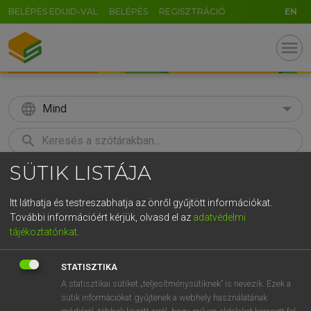
BELÉPÉS EDUID-VAL
BELÉPÉS
REGISZTRÁCIÓ
EN
menu
language
Mind
search
SÜTIK LISTÁJA
GR
KERESÉS
5
6
7
8
9
ö
ü
ó
Itt láthatja és testreszabhatja az önről gyűjtött információkat.
További információért kérjük, olvasd el az
adatvédelmi
r
t
z
u
i
o
p
ő
ú
LÁZÁR A. PÉTER, VARGA GYÖRGY
tájékoztatónkat
.
Magyar−angol egyetemes nagyszótár
g
h
j
k
l
é
á
ű
Ω
STATISZTIKA
v
b
n
m
,
.
-
AltGr
A statisztikai sütiket „teljesítménysütiknek” is nevezik. Ezek a
sütik információkat gyűjtenek a webhely használatának