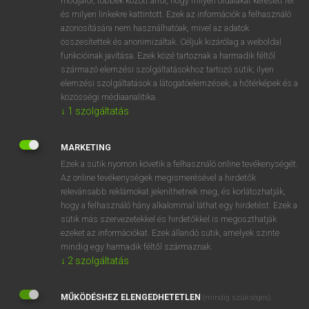
módjáról, többek között arról, hogy milyen oldalakat keresett fel
és milyen linkekre kattintott. Ezek az információk a felhasználó
VAN ELŐFIZETÉSED?
azonosítására nem használhatóak, mivel az adatok
összesítettek és anonimizáltak. Céljuk kizárólag a weboldal
Van előfizetésem a teljes szócikk megtekintéséhez.
funkcióinak javítása. Ezek közé tartoznak a harmadik féltől
származó elemzési szolgáltatásokhoz tartozó sütik; ilyen
BELÉPÉS
elemzési szolgáltatások a látogatóelemzések, a hőtérképek és a
közösségi médiaanalitika.
↓
1
szolgáltatás
MARKETING
Ezek a sütik nyomon követik a felhasználó online tevékenységét.
Az online tevékenységek megismerésével a hirdetők
NINCS ELŐFIZETÉSED?
relevánsabb reklámokat jeleníthetnek meg, és korlátozhatják,
Nincs regisztrációm és előfizetésem. A szótár 2 órás,
hogy a felhasználó hány alkalommal láthat egy hirdetést. Ezek a
díjmentes próbaverziójának elindításához regisztrálok és
sütik más szervezetekkel és hirdetőkkel is megoszthatják
belépek
.
ezeket az információkat. Ezek állandó sütik, amelyek szinte
mindig egy harmadik féltől származnak.
↓
2
szolgáltatás
REGISZTRÁCIÓ
MŰKÖDÉSHEZ ELENGEDHETETLEN
(mindig szükséges)