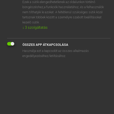
Ezek a sütik elengedhetetlenek az oldalunkon történő
böngészéshez,a funkciók használatához, és a felhasználók
nem tilthatják le azokat. A feltétlenül szükséges sütik közé
Lázár A. Péter, Varga György
tartoznak többek között a személyre szabott beállításokat
MAGYAR−ANGOL EGYETEMES NAGYSZÓTÁR
kezelő sütik.
↓
3
szolgáltatás
Kapcsolódó anyagok
kedélybeteg
ÖSSZES APP ÁTKAPCSOLÁSA
kedélybetegség
Használja ezt a kapcsolót az összes alkalmazás
kedélyes
engedélyezéséhez/letiltásához.
kedélyesség
kedélyhullámzás
kedélyjavító
kedélykedés
kedélytelen
kedélyű