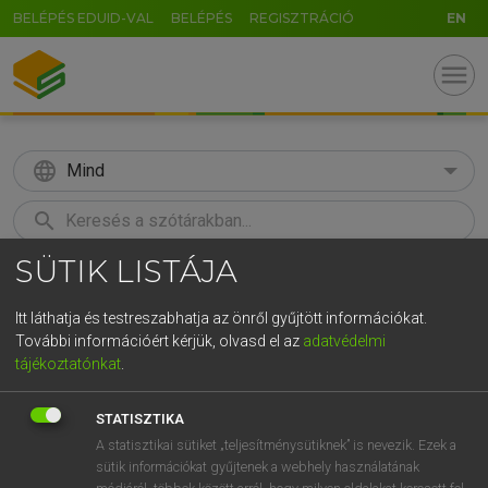
BELÉPÉS EDUID-VAL
BELÉPÉS
REGISZTRÁCIÓ
EN
menu
language
Mind
search
SÜTIK LISTÁJA
GR
KERESÉS
5
6
7
8
9
ö
ü
ó
Itt láthatja és testreszabhatja az önről gyűjtött információkat.
További információért kérjük, olvasd el az
adatvédelmi
r
t
z
u
i
o
p
ő
ú
LÁZÁR A. PÉTER, VARGA GYÖRGY
tájékoztatónkat
.
Magyar−angol egyetemes nagyszótár
g
h
j
k
l
é
á
ű
Ω
STATISZTIKA
v
b
n
m
,
.
-
AltGr
A statisztikai sütiket „teljesítménysütiknek” is nevezik. Ezek a
sütik információkat gyűjtenek a webhely használatának