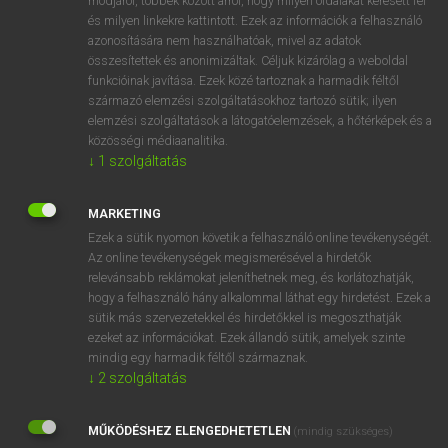
módjáról, többek között arról, hogy milyen oldalakat keresett fel
és milyen linkekre kattintott. Ezek az információk a felhasználó
VAN ELŐFIZETÉSED?
azonosítására nem használhatóak, mivel az adatok
összesítettek és anonimizáltak. Céljuk kizárólag a weboldal
Van előfizetésem a teljes szócikk megtekintéséhez.
funkcióinak javítása. Ezek közé tartoznak a harmadik féltől
származó elemzési szolgáltatásokhoz tartozó sütik; ilyen
BELÉPÉS
elemzési szolgáltatások a látogatóelemzések, a hőtérképek és a
közösségi médiaanalitika.
↓
1
szolgáltatás
MARKETING
Ezek a sütik nyomon követik a felhasználó online tevékenységét.
Az online tevékenységek megismerésével a hirdetők
NINCS ELŐFIZETÉSED?
relevánsabb reklámokat jeleníthetnek meg, és korlátozhatják,
Nincs regisztrációm és előfizetésem. A szótár 2 órás,
hogy a felhasználó hány alkalommal láthat egy hirdetést. Ezek a
díjmentes próbaverziójának elindításához regisztrálok és
sütik más szervezetekkel és hirdetőkkel is megoszthatják
belépek
.
ezeket az információkat. Ezek állandó sütik, amelyek szinte
mindig egy harmadik féltől származnak.
↓
2
szolgáltatás
REGISZTRÁCIÓ
MŰKÖDÉSHEZ ELENGEDHETETLEN
(mindig szükséges)