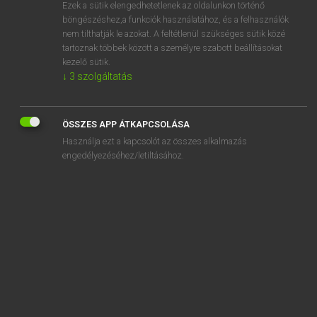
Ezek a sütik elengedhetetlenek az oldalunkon történő
böngészéshez,a funkciók használatához, és a felhasználók
nem tilthatják le azokat. A feltétlenül szükséges sütik közé
Lázár A. Péter, Varga György
tartoznak többek között a személyre szabott beállításokat
MAGYAR−ANGOL EGYETEMES NAGYSZÓTÁR
kezelő sütik.
↓
3
szolgáltatás
Kapcsolódó anyagok
árszintnövekedés
ÖSSZES APP ÁTKAPCSOLÁSA
árszínvonal
Használja ezt a kapcsolót az összes alkalmazás
árszonda
engedélyezéséhez/letiltásához.
árt
ártábla
ártáblázat
ártalmas
ártalmasság
ártalmatlan