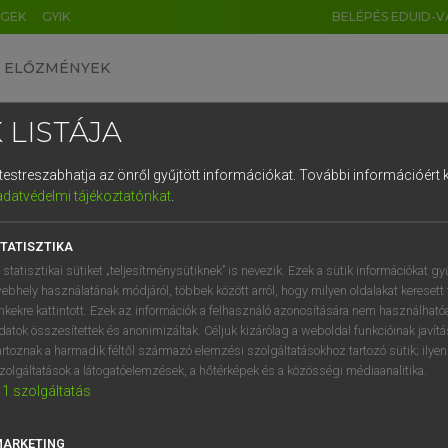
ÉGEK
GYIK
BELÉPÉS EDUID-V
ELŐZMÉNYEK
 LISTÁJA
és testreszabhatja az önről gyűjtött információkat.
További információért k
HU
DE
CN
FR
ES
IT
NL
RU
GR
adatvédelmi tájékoztatónkat
.
 A. PÉTER, VARGA GYÖRGY
1
2
3
4
5
6
7
8
9
yar−angol egyetemes nagyszótár
TATISZTIKA
q
w
e
r
t
z
u
i
 statisztikai sütiket „teljesítménysütiknek” is nevezik. Ezek a sütik információkat gy
ebhely használatának módjáról, többek között arról, hogy milyen oldalakat keresett 
a
s
d
f
g
h
j
k
l
é
inkekre kattintott. Ezek az információk a felhasználó azonosítására nem használható
datok összesítettek és anonimizáltak. Céljuk kizárólag a weboldal funkcióinak javít
í
y
x
c
v
b
n
m
,
.
artoznak a harmadik féltől származó elemzési szolgáltatásokhoz tartozó sütik; ilye
zolgáltatások a látogatóelemzések, a hőtérképek és a közösségi médiaanalitika.
VAN ELŐFIZETÉSED?
NINCS ELŐFIZETÉSED
1
szolgáltatás
előfizetésem a teljes szócikk
Nincs regisztrációm és előfiz
megtekintéséhez.
A szótár 2 órás, díjmente
MARKETING