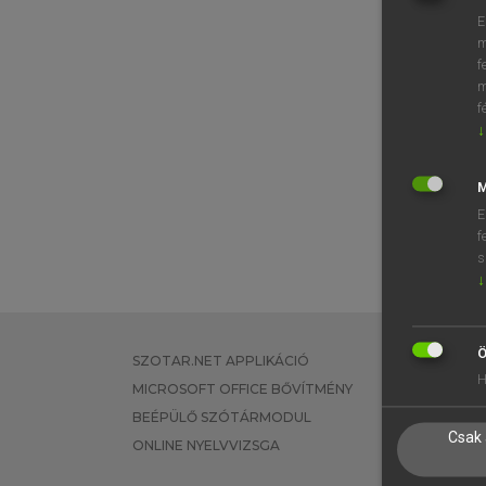
E
m
f
m
f
↓
M
E
f
s
↓
Ö
SZOTAR.NET APPLIKÁCIÓ
EGYÉNI FEL
H
MICROSOFT OFFICE BŐVÍTMÉNY
TANULÓKNA
BEÉPÜLŐ SZÓTÁRMODUL
OKTATÁSI I
Csak 
ONLINE NYELVVIZSGA
VÁLLALATI 