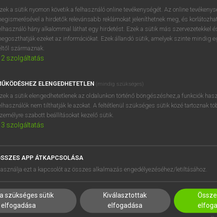
próbaverziójának elindítás
zek a sütik nyomon követik a felhasználó online tevékenységét. Az online tevékeny
BELÉPÉS
regisztrálok és
belépek
.
egismerésével a hirdetők relevánsabb reklámokat jeleníthetnek meg, és korlátozhat
elhasználó hány alkalommal láthat egy hirdetést. Ezek a sütik más szervezetekkel és
egoszthatják ezeket az információkat. Ezek állandó sütik, amelyek szinte mindig 
REGISZTRÁCIÓ
éltől származnak.
2
szolgáltatás
ŰKÖDÉSHEZ ELENGEDHETETLEN
(mindig szükséges)
zek a sütik elengedhetetlenek az oldalunkon történő böngészéshez,a funkciók hasz
elhasználók nem tilthatják le azokat. A feltétlenül szükséges sütik közé tartoznak t
zemélyre szabott beállításokat kezelő sütik.
3
szolgáltatás
SSZES APP ÁTKAPCSOLÁSA
HASZNÁLÓKNAK
SÚGÓ
asználja ezt a kapcsolót az összes alkalmazás engedélyezéséhez/letiltásához.
K
RÓLUNK
NTÉZMÉNYEKNEK
ELÉRHETŐSÉG
a szükséges sütik
Kiválasztottak
Összes
MEGOLDÁSOK
SÜTI BEÁLLÍTÁSOK
elfogadása
elfogadása
elfog