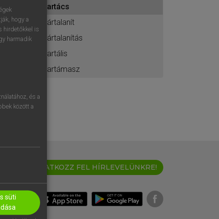
kartács
ához
ségek
ják, hogy a
kártalanít
 hirdetőkkel is
kártalanítás
egy harmadik
kartális
kartámasz
nálatához, és a
öbbek között a
IRATKOZZ FEL HÍRLEVELÜNKRE!
 süti
adása