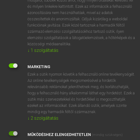
módjáról, többek között arról, hogy milyen oldalakat keresett fel
és milyen linkekre kattintott. Ezek az információk a felhasználó
VAN ELŐFIZETÉSED?
azonosítására nem használhatóak, mivel az adatok
összesítettek és anonimizáltak. Céljuk kizárólag a weboldal
Van előfizetésem a teljes szócikk megtekintéséhez.
funkcióinak javítása. Ezek közé tartoznak a harmadik féltől
származó elemzési szolgáltatásokhoz tartozó sütik; ilyen
BELÉPÉS
elemzési szolgáltatások a látogatóelemzések, a hőtérképek és a
közösségi médiaanalitika.
↓
1
szolgáltatás
MARKETING
Ezek a sütik nyomon követik a felhasználó online tevékenységét.
Az online tevékenységek megismerésével a hirdetők
NINCS ELŐFIZETÉSED?
relevánsabb reklámokat jeleníthetnek meg, és korlátozhatják,
Nincs regisztrációm és előfizetésem. A szótár 2 órás,
hogy a felhasználó hány alkalommal láthat egy hirdetést. Ezek a
díjmentes próbaverziójának elindításához regisztrálok és
sütik más szervezetekkel és hirdetőkkel is megoszthatják
belépek
.
ezeket az információkat. Ezek állandó sütik, amelyek szinte
mindig egy harmadik féltől származnak.
↓
2
szolgáltatás
REGISZTRÁCIÓ
MŰKÖDÉSHEZ ELENGEDHETETLEN
(mindig szükséges)