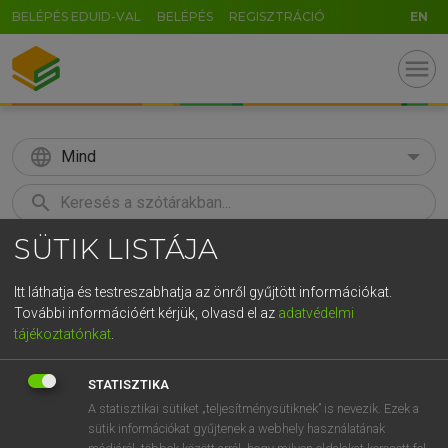
BELÉPÉS EDUID-VAL
BELÉPÉS
REGISZTRÁCIÓ
EN
menu
language
Mind
search
SÜTIK LISTÁJA
GR
KERESÉS
5
6
7
8
9
ö
ü
ó
Itt láthatja és testreszabhatja az önről gyűjtött információkat.
További információért kérjük, olvasd el az
adatvédelmi
r
t
z
u
i
o
p
ő
ú
LÁZÁR A. PÉTER, VARGA GYÖRGY
tájékoztatónkat
.
Magyar−angol egyetemes nagyszótár
g
h
j
k
l
é
á
ű
Ω
STATISZTIKA
v
b
n
m
,
.
-
AltGr
A statisztikai sütiket „teljesítménysütiknek” is nevezik. Ezek a
sütik információkat gyűjtenek a webhely használatának