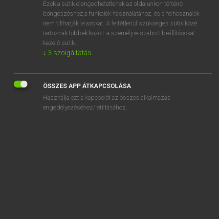
Ezek a sütik elengedhetetlenek az oldalunkon történő
böngészéshez,a funkciók használatához, és a felhasználók
nem tilthatják le azokat. A feltétlenül szükséges sütik közé
Lázár A. Péter, Varga György
tartoznak többek között a személyre szabott beállításokat
MAGYAR−ANGOL EGYETEMES NAGYSZÓTÁR
kezelő sütik.
↓
3
szolgáltatás
Kapcsolódó anyagok
kapuskirúgás
ÖSSZES APP ÁTKAPCSOLÁSA
kapuskodás
Használja ezt a kapcsolót az összes alkalmazás
kapuszárny
engedélyezéséhez/letiltásához.
kaput
kaputelefon
kapuvédő torony
kapuzárás
kapuzárási pánik
kapva