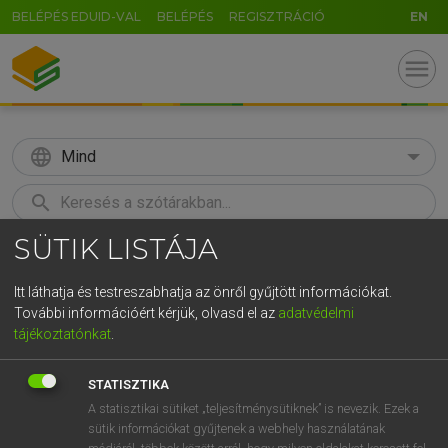
BELÉPÉS EDUID-VAL
BELÉPÉS
REGISZTRÁCIÓ
EN
menu
language
Mind
search
SÜTIK LISTÁJA
GR
KERESÉS
5
6
7
8
9
ö
ü
ó
Itt láthatja és testreszabhatja az önről gyűjtött információkat.
További információért kérjük, olvasd el az
adatvédelmi
r
t
z
u
i
o
p
ő
ú
LÁZÁR A. PÉTER, VARGA GYÖRGY
tájékoztatónkat
.
Magyar−angol egyetemes nagyszótár
g
h
j
k
l
é
á
ű
Ω
STATISZTIKA
v
b
n
m
,
.
-
AltGr
A statisztikai sütiket „teljesítménysütiknek” is nevezik. Ezek a
sütik információkat gyűjtenek a webhely használatának