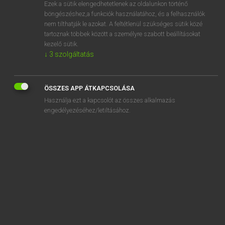
Ezek a sütik elengedhetetlenek az oldalunkon történő
böngészéshez,a funkciók használatához, és a felhasználók
nem tilthatják le azokat. A feltétlenül szükséges sütik közé
Lázár A. Péter, Varga György
tartoznak többek között a személyre szabott beállításokat
MAGYAR−ANGOL EGYETEMES NAGYSZÓTÁR
kezelő sütik.
↓
3
szolgáltatás
Kapcsolódó anyagok
árnyékolás
ÖSSZES APP ÁTKAPCSOLÁSA
árnyékolatlan
Használja ezt a kapcsolót az összes alkalmazás
árnyékoló
engedélyezéséhez/letiltásához.
árnyékoló vitorla
árnyékolt
árnyékos
árnyéksáv
árnyékszék
árnyékszínház