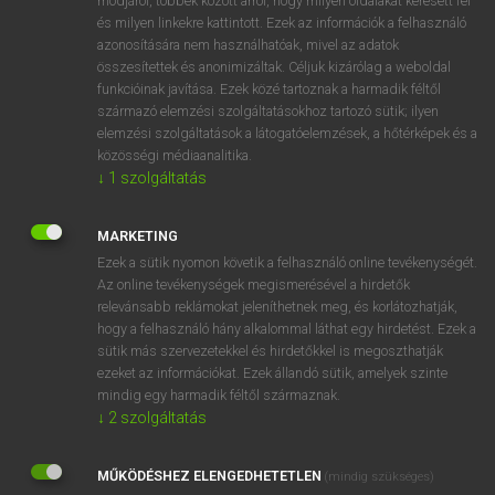
módjáról, többek között arról, hogy milyen oldalakat keresett fel
és milyen linkekre kattintott. Ezek az információk a felhasználó
VAN ELŐFIZETÉSED?
azonosítására nem használhatóak, mivel az adatok
összesítettek és anonimizáltak. Céljuk kizárólag a weboldal
Van előfizetésem a teljes szócikk megtekintéséhez.
funkcióinak javítása. Ezek közé tartoznak a harmadik féltől
származó elemzési szolgáltatásokhoz tartozó sütik; ilyen
BELÉPÉS
elemzési szolgáltatások a látogatóelemzések, a hőtérképek és a
közösségi médiaanalitika.
↓
1
szolgáltatás
MARKETING
Ezek a sütik nyomon követik a felhasználó online tevékenységét.
Az online tevékenységek megismerésével a hirdetők
NINCS ELŐFIZETÉSED?
relevánsabb reklámokat jeleníthetnek meg, és korlátozhatják,
Nincs regisztrációm és előfizetésem. A szótár 2 órás,
hogy a felhasználó hány alkalommal láthat egy hirdetést. Ezek a
díjmentes próbaverziójának elindításához regisztrálok és
sütik más szervezetekkel és hirdetőkkel is megoszthatják
belépek
.
ezeket az információkat. Ezek állandó sütik, amelyek szinte
mindig egy harmadik féltől származnak.
↓
2
szolgáltatás
REGISZTRÁCIÓ
MŰKÖDÉSHEZ ELENGEDHETETLEN
(mindig szükséges)