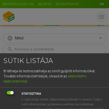
BELÉPÉS EDUID-VAL
BELÉPÉS
REGISZTRÁCIÓ
EN
menu
language
Mind
search
SÜTIK LISTÁJA
GR
KERESÉS
5
6
7
8
9
ö
ü
ó
Itt láthatja és testreszabhatja az önről gyűjtött információkat.
További információért kérjük, olvasd el az
adatvédelmi
r
t
z
u
i
o
p
ő
ú
LÁZÁR A. PÉTER, VARGA GYÖRGY
tájékoztatónkat
.
Magyar−angol egyetemes nagyszótár
g
h
j
k
l
é
á
ű
Ω
STATISZTIKA
v
b
n
m
,
.
-
AltGr
A statisztikai sütiket „teljesítménysütiknek” is nevezik. Ezek a
sütik információkat gyűjtenek a webhely használatának