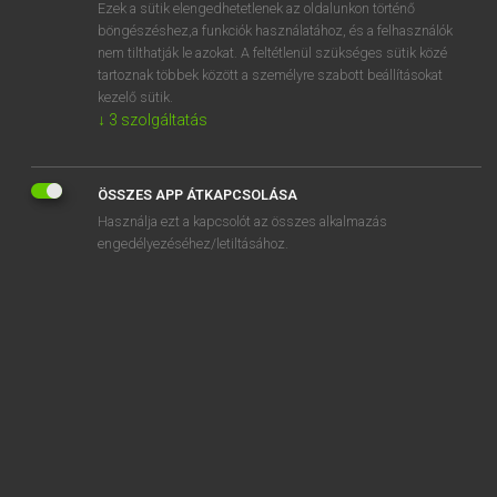
Ezek a sütik elengedhetetlenek az oldalunkon történő
böngészéshez,a funkciók használatához, és a felhasználók
nem tilthatják le azokat. A feltétlenül szükséges sütik közé
Lázár A. Péter, Varga György
tartoznak többek között a személyre szabott beállításokat
MAGYAR−ANGOL EGYETEMES NAGYSZÓTÁR
kezelő sütik.
↓
3
szolgáltatás
Kapcsolódó anyagok
justizmord
ÖSSZES APP ÁTKAPCSOLÁSA
juszt is
Használja ezt a kapcsolót az összes alkalmazás
jut
engedélyezéséhez/letiltásához.
juta
jutalék
jutalékfizetés
jutalékköteles
jutalmaz
jutalmazás