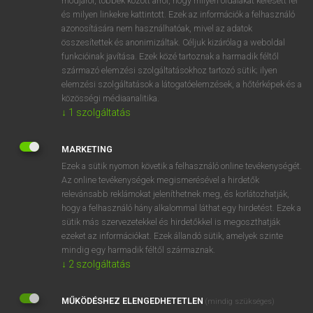
módjáról, többek között arról, hogy milyen oldalakat keresett fel
és milyen linkekre kattintott. Ezek az információk a felhasználó
VAN ELŐFIZETÉSED?
azonosítására nem használhatóak, mivel az adatok
összesítettek és anonimizáltak. Céljuk kizárólag a weboldal
Van előfizetésem a teljes szócikk megtekintéséhez.
funkcióinak javítása. Ezek közé tartoznak a harmadik féltől
származó elemzési szolgáltatásokhoz tartozó sütik; ilyen
BELÉPÉS
elemzési szolgáltatások a látogatóelemzések, a hőtérképek és a
közösségi médiaanalitika.
↓
1
szolgáltatás
MARKETING
Ezek a sütik nyomon követik a felhasználó online tevékenységét.
Az online tevékenységek megismerésével a hirdetők
NINCS ELŐFIZETÉSED?
relevánsabb reklámokat jeleníthetnek meg, és korlátozhatják,
Nincs regisztrációm és előfizetésem. A szótár 2 órás,
hogy a felhasználó hány alkalommal láthat egy hirdetést. Ezek a
díjmentes próbaverziójának elindításához regisztrálok és
sütik más szervezetekkel és hirdetőkkel is megoszthatják
belépek
.
ezeket az információkat. Ezek állandó sütik, amelyek szinte
mindig egy harmadik féltől származnak.
↓
2
szolgáltatás
REGISZTRÁCIÓ
MŰKÖDÉSHEZ ELENGEDHETETLEN
(mindig szükséges)