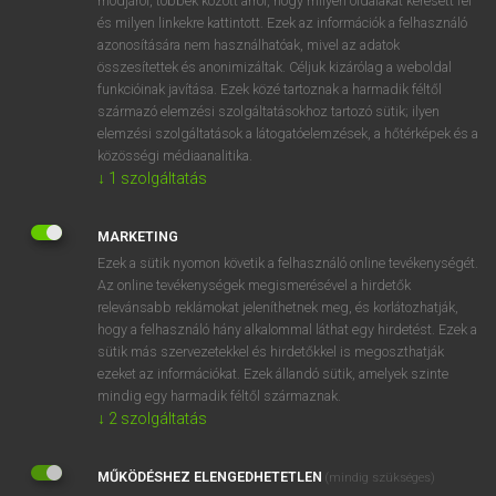
módjáról, többek között arról, hogy milyen oldalakat keresett fel
és milyen linkekre kattintott. Ezek az információk a felhasználó
VAN ELŐFIZETÉSED?
azonosítására nem használhatóak, mivel az adatok
összesítettek és anonimizáltak. Céljuk kizárólag a weboldal
Van előfizetésem a teljes szócikk megtekintéséhez.
funkcióinak javítása. Ezek közé tartoznak a harmadik féltől
származó elemzési szolgáltatásokhoz tartozó sütik; ilyen
BELÉPÉS
elemzési szolgáltatások a látogatóelemzések, a hőtérképek és a
közösségi médiaanalitika.
↓
1
szolgáltatás
MARKETING
Ezek a sütik nyomon követik a felhasználó online tevékenységét.
Az online tevékenységek megismerésével a hirdetők
NINCS ELŐFIZETÉSED?
relevánsabb reklámokat jeleníthetnek meg, és korlátozhatják,
Nincs regisztrációm és előfizetésem. A szótár 2 órás,
hogy a felhasználó hány alkalommal láthat egy hirdetést. Ezek a
díjmentes próbaverziójának elindításához regisztrálok és
sütik más szervezetekkel és hirdetőkkel is megoszthatják
belépek
.
ezeket az információkat. Ezek állandó sütik, amelyek szinte
mindig egy harmadik féltől származnak.
↓
2
szolgáltatás
REGISZTRÁCIÓ
MŰKÖDÉSHEZ ELENGEDHETETLEN
(mindig szükséges)