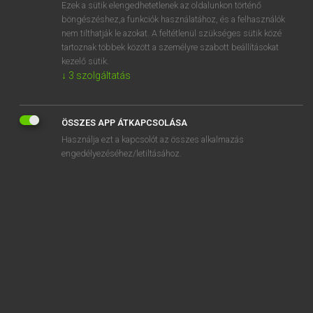
Ezek a sütik elengedhetetlenek az oldalunkon történő
böngészéshez,a funkciók használatához, és a felhasználók
nem tilthatják le azokat. A feltétlenül szükséges sütik közé
Lázár A. Péter, Varga György
tartoznak többek között a személyre szabott beállításokat
MAGYAR−ANGOL EGYETEMES NAGYSZÓTÁR
kezelő sütik.
↓
3
szolgáltatás
Kapcsolódó anyagok
aritmetikai
ÖSSZES APP ÁTKAPCSOLÁSA
aritmetikailag
Használja ezt a kapcsolót az összes alkalmazás
aritmia
engedélyezéséhez/letiltásához.
aritmiás
Arizona
arizonai
árja
árjásít
árjegyzék