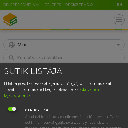
BELÉPÉS EDUID-VAL
BELÉPÉS
REGISZTRÁCIÓ
EN
menu
language
Mind
search
SÜTIK LISTÁJA
GR
KERESÉS
5
6
7
8
9
ö
ü
ó
Itt láthatja és testreszabhatja az önről gyűjtött információkat.
További információért kérjük, olvasd el az
adatvédelmi
r
t
z
u
i
o
p
ő
ú
LÁZÁR A. PÉTER, VARGA GYÖRGY
tájékoztatónkat
.
Magyar−angol egyetemes nagyszótár
g
h
j
k
l
é
á
ű
Ω
STATISZTIKA
v
b
n
m
,
.
-
AltGr
A statisztikai sütiket „teljesítménysütiknek” is nevezik. Ezek a
sütik információkat gyűjtenek a webhely használatának