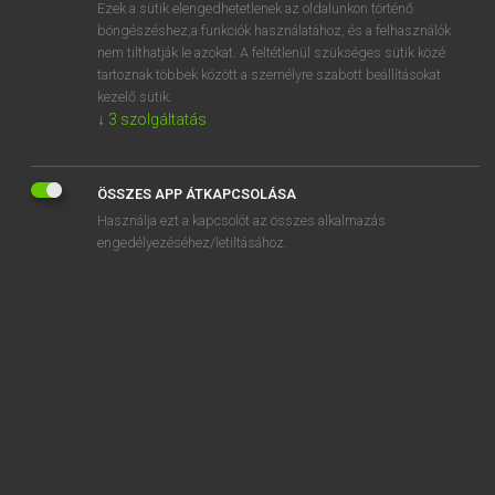
Ezek a sütik elengedhetetlenek az oldalunkon történő
böngészéshez,a funkciók használatához, és a felhasználók
nem tilthatják le azokat. A feltétlenül szükséges sütik közé
Lázár A. Péter, Varga György
tartoznak többek között a személyre szabott beállításokat
MAGYAR−ANGOL EGYETEMES NAGYSZÓTÁR
kezelő sütik.
↓
3
szolgáltatás
Kapcsolódó anyagok
jugoszláv
ÖSSZES APP ÁTKAPCSOLÁSA
Jugoszlávia
Használja ezt a kapcsolót az összes alkalmazás
juh
engedélyezéséhez/letiltásához.
juhakol
juhállomány
juhar
juharlevél
juharlevelű platán
juhartermés