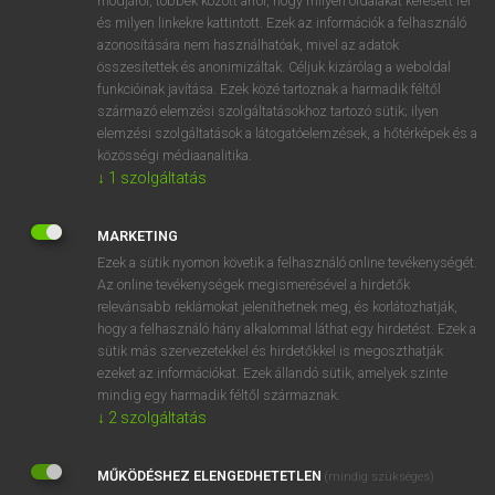
módjáról, többek között arról, hogy milyen oldalakat keresett fel
és milyen linkekre kattintott. Ezek az információk a felhasználó
VAN ELŐFIZETÉSED?
azonosítására nem használhatóak, mivel az adatok
összesítettek és anonimizáltak. Céljuk kizárólag a weboldal
Van előfizetésem a teljes szócikk megtekintéséhez.
funkcióinak javítása. Ezek közé tartoznak a harmadik féltől
származó elemzési szolgáltatásokhoz tartozó sütik; ilyen
BELÉPÉS
elemzési szolgáltatások a látogatóelemzések, a hőtérképek és a
közösségi médiaanalitika.
↓
1
szolgáltatás
MARKETING
Ezek a sütik nyomon követik a felhasználó online tevékenységét.
Az online tevékenységek megismerésével a hirdetők
NINCS ELŐFIZETÉSED?
relevánsabb reklámokat jeleníthetnek meg, és korlátozhatják,
Nincs regisztrációm és előfizetésem. A szótár 2 órás,
hogy a felhasználó hány alkalommal láthat egy hirdetést. Ezek a
díjmentes próbaverziójának elindításához regisztrálok és
sütik más szervezetekkel és hirdetőkkel is megoszthatják
belépek
.
ezeket az információkat. Ezek állandó sütik, amelyek szinte
mindig egy harmadik féltől származnak.
↓
2
szolgáltatás
REGISZTRÁCIÓ
MŰKÖDÉSHEZ ELENGEDHETETLEN
(mindig szükséges)