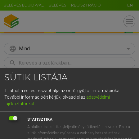
BELÉPÉS EDUID-VAL
BELÉPÉS
REGISZTRÁCIÓ
EN
menu
language
Mind
search
SÜTIK LISTÁJA
GR
KERESÉS
5
6
7
8
9
ö
ü
ó
Itt láthatja és testreszabhatja az önről gyűjtött információkat.
További információért kérjük, olvasd el az
adatvédelmi
r
t
z
u
i
o
p
ő
ú
LÁZÁR A. PÉTER, VARGA GYÖRGY
tájékoztatónkat
.
Magyar−angol egyetemes nagyszótár
g
h
j
k
l
é
á
ű
Ω
STATISZTIKA
v
b
n
m
,
.
-
AltGr
A statisztikai sütiket „teljesítménysütiknek” is nevezik. Ezek a
sütik információkat gyűjtenek a webhely használatának