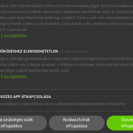
próbaverziójának elindítás
zek a sütik nyomon követik a felhasználó online tevékenységét. Az online tevékeny
BELÉPÉS
regisztrálok és
belépek
.
egismerésével a hirdetők relevánsabb reklámokat jeleníthetnek meg, és korlátozhat
elhasználó hány alkalommal láthat egy hirdetést. Ezek a sütik más szervezetekkel és
egoszthatják ezeket az információkat. Ezek állandó sütik, amelyek szinte mindig 
REGISZTRÁCIÓ
éltől származnak.
2
szolgáltatás
ŰKÖDÉSHEZ ELENGEDHETETLEN
(mindig szükséges)
zek a sütik elengedhetetlenek az oldalunkon történő böngészéshez,a funkciók hasz
elhasználók nem tilthatják le azokat. A feltétlenül szükséges sütik közé tartoznak t
zemélyre szabott beállításokat kezelő sütik.
3
szolgáltatás
SSZES APP ÁTKAPCSOLÁSA
HASZNÁLÓKNAK
SÚGÓ
asználja ezt a kapcsolót az összes alkalmazás engedélyezéséhez/letiltásához.
K
RÓLUNK
NTÉZMÉNYEKNEK
ELÉRHETŐSÉG
a szükséges sütik
Kiválasztottak
Összes
MEGOLDÁSOK
SÜTI BEÁLLÍTÁSOK
elfogadása
elfogadása
elfog