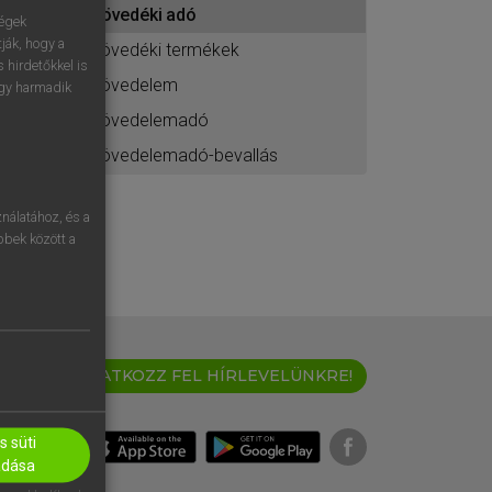
jövedéki adó
ához
ségek
ják, hogy a
jövedéki termékek
 hirdetőkkel is
jövedelem
egy harmadik
jövedelemadó
jövedelemadó-bevallás
nálatához, és a
öbbek között a
IRATKOZZ FEL HÍRLEVELÜNKRE!
 süti
adása