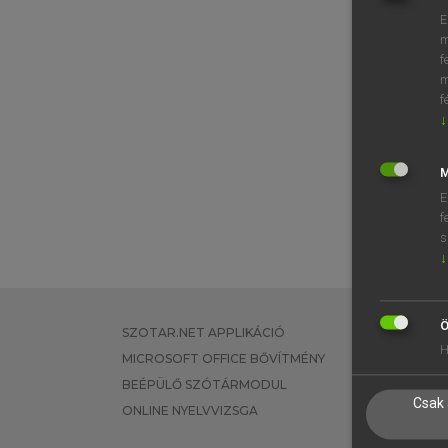
E
m
f
m
f
↓
M
E
f
s
↓
Ö
SZOTAR.NET APPLIKÁCIÓ
EGYÉNI FEL
H
MICROSOFT OFFICE BŐVÍTMÉNY
TANULÓKNA
BEÉPÜLŐ SZÓTÁRMODUL
OKTATÁSI I
Csak 
ONLINE NYELVVIZSGA
VÁLLALATI 