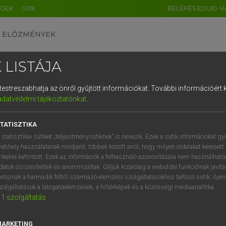
ÉGEK
GYIK
BELÉPÉS EDUID-V
ELŐZMÉNYEK
 LISTÁJA
és testreszabhatja az önről gyűjtött információkat.
További információért k
HU
DE
CN
FR
ES
IT
NL
RU
GR
adatvédelmi tájékoztatónkat
.
 A. PÉTER, VARGA GYÖRGY
1
2
3
4
5
6
7
8
9
yar−angol egyetemes nagyszótár
TATISZTIKA
q
w
e
r
t
z
u
i
 statisztikai sütiket „teljesítménysütiknek” is nevezik. Ezek a sütik információkat gy
ebhely használatának módjáról, többek között arról, hogy milyen oldalakat keresett 
a
s
d
f
g
h
j
k
l
é
inkekre kattintott. Ezek az információk a felhasználó azonosítására nem használható
datok összesítettek és anonimizáltak. Céljuk kizárólag a weboldal funkcióinak javít
í
y
x
c
v
b
n
m
,
.
artoznak a harmadik féltől származó elemzési szolgáltatásokhoz tartozó sütik; ilye
zolgáltatások a látogatóelemzések, a hőtérképek és a közösségi médiaanalitika.
VAN ELŐFIZETÉSED?
NINCS ELŐFIZETÉSED
1
szolgáltatás
előfizetésem a teljes szócikk
Nincs regisztrációm és előfiz
megtekintéséhez.
A szótár 2 órás, díjmente
MARKETING