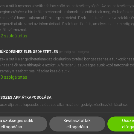
próbaverziójának elindítás
zek a sütik nyomon követik a felhasználó online tevékenységét. Az online tevékeny
BELÉPÉS
regisztrálok és
belépek
.
egismerésével a hirdetők relevánsabb reklámokat jeleníthetnek meg, és korlátozhat
elhasználó hány alkalommal láthat egy hirdetést. Ezek a sütik más szervezetekkel és
egoszthatják ezeket az információkat. Ezek állandó sütik, amelyek szinte mindig 
REGISZTRÁCIÓ
éltől származnak.
2
szolgáltatás
ŰKÖDÉSHEZ ELENGEDHETETLEN
(mindig szükséges)
zek a sütik elengedhetetlenek az oldalunkon történő böngészéshez,a funkciók hasz
elhasználók nem tilthatják le azokat. A feltétlenül szükséges sütik közé tartoznak t
zemélyre szabott beállításokat kezelő sütik.
3
szolgáltatás
SSZES APP ÁTKAPCSOLÁSA
HASZNÁLÓKNAK
SÚGÓ
asználja ezt a kapcsolót az összes alkalmazás engedélyezéséhez/letiltásához.
K
RÓLUNK
NTÉZMÉNYEKNEK
ELÉRHETŐSÉG
a szükséges sütik
Kiválasztottak
Összes
MEGOLDÁSOK
SÜTI BEÁLLÍTÁSOK
elfogadása
elfogadása
elfog