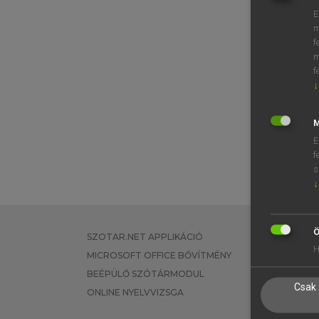
E
m
f
m
f
↓
M
E
f
s
↓
Ö
SZOTAR.NET APPLIKÁCIÓ
EGYÉNI FEL
H
MICROSOFT OFFICE BŐVÍTMÉNY
TANULÓKNA
BEÉPÜLŐ SZÓTÁRMODUL
OKTATÁSI I
Csak 
ONLINE NYELVVIZSGA
VÁLLALATI 