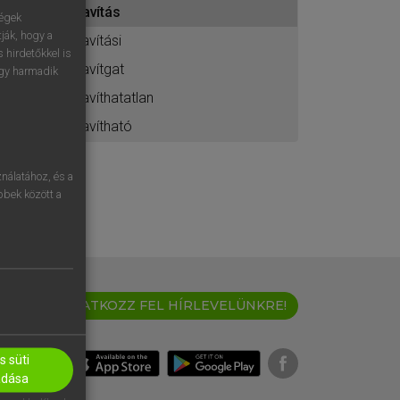
javítás
ához
ségek
ják, hogy a
javítási
 hirdetőkkel is
javítgat
egy harmadik
javíthatatlan
javítható
nálatához, és a
öbbek között a
IRATKOZZ FEL HÍRLEVELÜNKRE!
 süti
adása