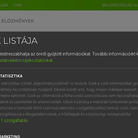
ÉGEK
GYIK
BELÉPÉS EDUID-V
ELŐZMÉNYEK
 LISTÁJA
és testreszabhatja az önről gyűjtött információkat.
További információért k
HU
DE
CN
FR
ES
IT
NL
RU
GR
adatvédelmi tájékoztatónkat
.
 A. PÉTER, VARGA GYÖRGY
1
2
3
4
5
6
7
8
9
yar−angol egyetemes nagyszótár
TATISZTIKA
q
w
e
r
t
z
u
i
 statisztikai sütiket „teljesítménysütiknek” is nevezik. Ezek a sütik információkat gy
ebhely használatának módjáról, többek között arról, hogy milyen oldalakat keresett 
a
s
d
f
g
h
j
k
l
é
inkekre kattintott. Ezek az információk a felhasználó azonosítására nem használható
datok összesítettek és anonimizáltak. Céljuk kizárólag a weboldal funkcióinak javít
í
y
x
c
v
b
n
m
,
.
artoznak a harmadik féltől származó elemzési szolgáltatásokhoz tartozó sütik; ilye
zolgáltatások a látogatóelemzések, a hőtérképek és a közösségi médiaanalitika.
VAN ELŐFIZETÉSED?
NINCS ELŐFIZETÉSED
1
szolgáltatás
előfizetésem a teljes szócikk
Nincs regisztrációm és előfiz
megtekintéséhez.
A szótár 2 órás, díjmente
MARKETING