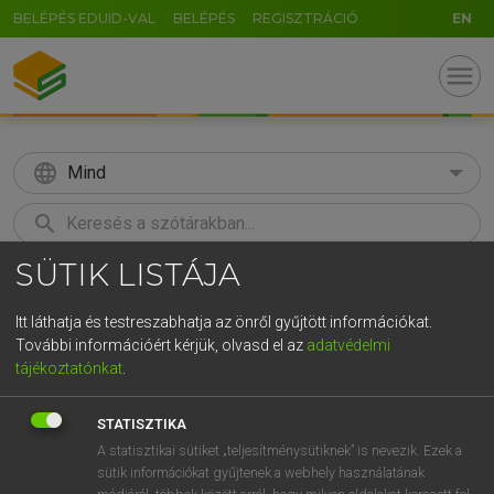
BELÉPÉS EDUID-VAL
BELÉPÉS
REGISZTRÁCIÓ
EN
menu
language
Mind
search
SÜTIK LISTÁJA
GR
KERESÉS
5
6
7
8
9
ö
ü
ó
Itt láthatja és testreszabhatja az önről gyűjtött információkat.
További információért kérjük, olvasd el az
adatvédelmi
r
t
z
u
i
o
p
ő
ú
LÁZÁR A. PÉTER, VARGA GYÖRGY
tájékoztatónkat
.
Magyar−angol egyetemes nagyszótár
g
h
j
k
l
é
á
ű
Ω
STATISZTIKA
v
b
n
m
,
.
-
AltGr
A statisztikai sütiket „teljesítménysütiknek” is nevezik. Ezek a
sütik információkat gyűjtenek a webhely használatának