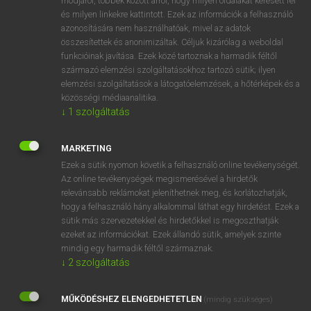
módjáról, többek között arról, hogy milyen oldalakat keresett fel
és milyen linkekre kattintott. Ezek az információk a felhasználó
VAN ELŐFIZETÉSED?
azonosítására nem használhatóak, mivel az adatok
összesítettek és anonimizáltak. Céljuk kizárólag a weboldal
Van előfizetésem a teljes szócikk megtekintéséhez.
funkcióinak javítása. Ezek közé tartoznak a harmadik féltől
származó elemzési szolgáltatásokhoz tartozó sütik; ilyen
BELÉPÉS
elemzési szolgáltatások a látogatóelemzések, a hőtérképek és a
közösségi médiaanalitika.
↓
1
szolgáltatás
MARKETING
Ezek a sütik nyomon követik a felhasználó online tevékenységét.
Az online tevékenységek megismerésével a hirdetők
NINCS ELŐFIZETÉSED?
relevánsabb reklámokat jeleníthetnek meg, és korlátozhatják,
Nincs regisztrációm és előfizetésem. A szótár 2 órás,
hogy a felhasználó hány alkalommal láthat egy hirdetést. Ezek a
díjmentes próbaverziójának elindításához regisztrálok és
sütik más szervezetekkel és hirdetőkkel is megoszthatják
belépek
.
ezeket az információkat. Ezek állandó sütik, amelyek szinte
mindig egy harmadik féltől származnak.
↓
2
szolgáltatás
REGISZTRÁCIÓ
MŰKÖDÉSHEZ ELENGEDHETETLEN
(mindig szükséges)