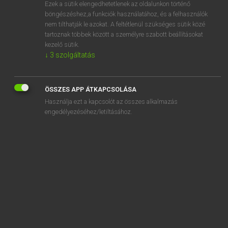
Ezek a sütik elengedhetetlenek az oldalunkon történő
böngészéshez,a funkciók használatához, és a felhasználók
nem tilthatják le azokat. A feltétlenül szükséges sütik közé
Lázár A. Péter, Varga György
tartoznak többek között a személyre szabott beállításokat
MAGYAR−ANGOL EGYETEMES NAGYSZÓTÁR
kezelő sütik.
↓
3
szolgáltatás
Kapcsolódó anyagok
jakuzafilm
ÖSSZES APP ÁTKAPCSOLÁSA
jalapeño
Használja ezt a kapcsolót az összes alkalmazás
Jamaica
engedélyezéséhez/letiltásához.
jamaicai
Jamaika
jamaikai
jámbor
jámborság
jambus