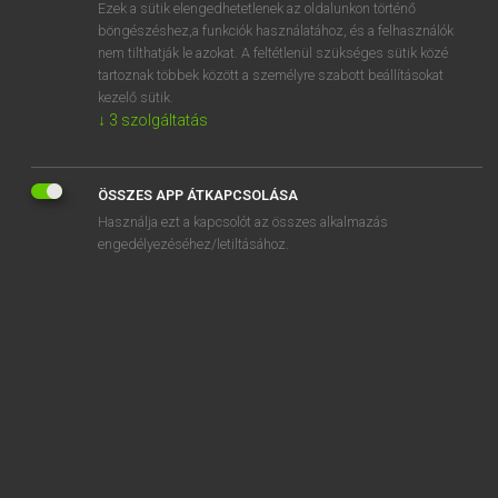
Ezek a sütik elengedhetetlenek az oldalunkon történő
böngészéshez,a funkciók használatához, és a felhasználók
nem tilthatják le azokat. A feltétlenül szükséges sütik közé
Lázár A. Péter, Varga György
tartoznak többek között a személyre szabott beállításokat
MAGYAR−ANGOL EGYETEMES NAGYSZÓTÁR
kezelő sütik.
↓
3
szolgáltatás
Kapcsolódó anyagok
irizáló
ÖSSZES APP ÁTKAPCSOLÁSA
irka
Használja ezt a kapcsolót az összes alkalmazás
irkafirka
engedélyezéséhez/letiltásához.
irkál
írmag
írni-olvasni
írnok
író
íróasztal