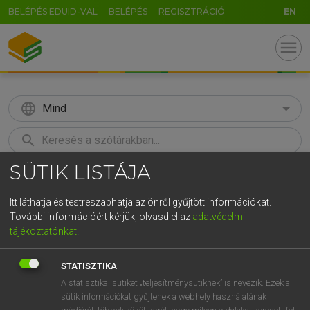
BELÉPÉS EDUID-VAL
BELÉPÉS
REGISZTRÁCIÓ
EN
menu
language
Mind
search
SÜTIK LISTÁJA
GR
KERESÉS
5
6
7
8
9
ö
ü
ó
Itt láthatja és testreszabhatja az önről gyűjtött információkat.
További információért kérjük, olvasd el az
adatvédelmi
r
t
z
u
i
o
p
ő
ú
LÁZÁR A. PÉTER, VARGA GYÖRGY
tájékoztatónkat
.
Magyar−angol egyetemes nagyszótár
g
h
j
k
l
é
á
ű
Ω
STATISZTIKA
v
b
n
m
,
.
-
AltGr
A statisztikai sütiket „teljesítménysütiknek” is nevezik. Ezek a
sütik információkat gyűjtenek a webhely használatának