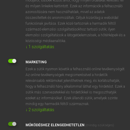
módjáról, többek között arról, hogy milyen oldalakat keresett fel
és milyen linkekre kattintott. Ezek az információk a felhasználó
VAN ELŐFIZETÉSED?
azonosítására nem használhatóak, mivel az adatok
összesítettek és anonimizáltak. Céljuk kizárólag a weboldal
Van előfizetésem a teljes szócikk megtekintéséhez.
funkcióinak javítása. Ezek közé tartoznak a harmadik féltől
származó elemzési szolgáltatásokhoz tartozó sütik; ilyen
BELÉPÉS
elemzési szolgáltatások a látogatóelemzések, a hőtérképek és a
közösségi médiaanalitika.
↓
1
szolgáltatás
MARKETING
Ezek a sütik nyomon követik a felhasználó online tevékenységét.
Az online tevékenységek megismerésével a hirdetők
NINCS ELŐFIZETÉSED?
relevánsabb reklámokat jeleníthetnek meg, és korlátozhatják,
Nincs regisztrációm és előfizetésem. A szótár 2 órás,
hogy a felhasználó hány alkalommal láthat egy hirdetést. Ezek a
díjmentes próbaverziójának elindításához regisztrálok és
sütik más szervezetekkel és hirdetőkkel is megoszthatják
belépek
.
ezeket az információkat. Ezek állandó sütik, amelyek szinte
mindig egy harmadik féltől származnak.
↓
2
szolgáltatás
REGISZTRÁCIÓ
MŰKÖDÉSHEZ ELENGEDHETETLEN
(mindig szükséges)