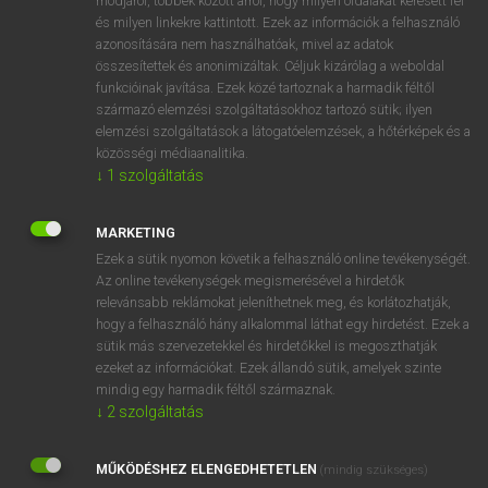
módjáról, többek között arról, hogy milyen oldalakat keresett fel
és milyen linkekre kattintott. Ezek az információk a felhasználó
VAN ELŐFIZETÉSED?
azonosítására nem használhatóak, mivel az adatok
összesítettek és anonimizáltak. Céljuk kizárólag a weboldal
Van előfizetésem a teljes szócikk megtekintéséhez.
funkcióinak javítása. Ezek közé tartoznak a harmadik féltől
származó elemzési szolgáltatásokhoz tartozó sütik; ilyen
BELÉPÉS
elemzési szolgáltatások a látogatóelemzések, a hőtérképek és a
közösségi médiaanalitika.
↓
1
szolgáltatás
MARKETING
Ezek a sütik nyomon követik a felhasználó online tevékenységét.
Az online tevékenységek megismerésével a hirdetők
NINCS ELŐFIZETÉSED?
relevánsabb reklámokat jeleníthetnek meg, és korlátozhatják,
Nincs regisztrációm és előfizetésem. A szótár 2 órás,
hogy a felhasználó hány alkalommal láthat egy hirdetést. Ezek a
díjmentes próbaverziójának elindításához regisztrálok és
sütik más szervezetekkel és hirdetőkkel is megoszthatják
belépek
.
ezeket az információkat. Ezek állandó sütik, amelyek szinte
mindig egy harmadik féltől származnak.
↓
2
szolgáltatás
REGISZTRÁCIÓ
MŰKÖDÉSHEZ ELENGEDHETETLEN
(mindig szükséges)