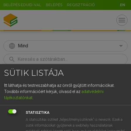
BELÉPÉS EDUID-VAL
BELÉPÉS
REGISZTRÁCIÓ
EN
menu
language
Mind
search
SÜTIK LISTÁJA
GR
KERESÉS
5
6
7
8
9
ö
ü
ó
Itt láthatja és testreszabhatja az önről gyűjtött információkat.
További információért kérjük, olvasd el az
adatvédelmi
r
t
z
u
i
o
p
ő
ú
LÁZÁR A. PÉTER, VARGA GYÖRGY
tájékoztatónkat
.
Magyar−angol egyetemes nagyszótár
g
h
j
k
l
é
á
ű
Ω
STATISZTIKA
v
b
n
m
,
.
-
AltGr
A statisztikai sütiket „teljesítménysütiknek” is nevezik. Ezek a
sütik információkat gyűjtenek a webhely használatának