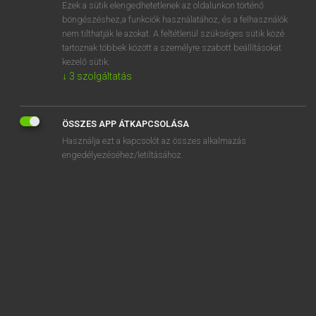
Ezek a sütik elengedhetetlenek az oldalunkon történő
böngészéshez,a funkciók használatához, és a felhasználók
nem tilthatják le azokat. A feltétlenül szükséges sütik közé
Lázár A. Péter, Varga György
tartoznak többek között a személyre szabott beállításokat
MAGYAR−ANGOL EGYETEMES NAGYSZÓTÁR
kezelő sütik.
↓
3
szolgáltatás
Kapcsolódó anyagok
internetkapcsolat
ÖSSZES APP ÁTKAPCSOLÁSA
internetkávéház
Használja ezt a kapcsolót az összes alkalmazás
internetkávézó
engedélyezéséhez/letiltásához.
internetközel
internetszolgáltató
internetújonc
internetvita
interoperabilitás
interparlamentáris