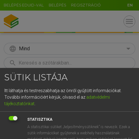
BELÉPÉS EDUID-VAL
BELÉPÉS
REGISZTRÁCIÓ
EN
menu
language
Mind
search
SÜTIK LISTÁJA
GR
KERESÉS
5
6
7
8
9
ö
ü
ó
Itt láthatja és testreszabhatja az önről gyűjtött információkat.
További információért kérjük, olvasd el az
adatvédelmi
r
t
z
u
i
o
p
ő
ú
LÁZÁR A. PÉTER, VARGA GYÖRGY
tájékoztatónkat
.
Magyar−angol egyetemes nagyszótár
g
h
j
k
l
é
á
ű
Ω
STATISZTIKA
v
b
n
m
,
.
-
AltGr
A statisztikai sütiket „teljesítménysütiknek” is nevezik. Ezek a
sütik információkat gyűjtenek a webhely használatának