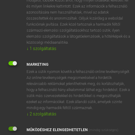
módjáról, többek között arról, hogy milyen oldalakat keresett fel
és milyen linkekre kattintott. Ezek az információk a felhasználó
VAN ELŐFIZETÉSED?
azonosítására nem használhatóak, mivel az adatok
összesítettek és anonimizáltak. Céljuk kizárólag a weboldal
Van előfizetésem a teljes szócikk megtekintéséhez.
funkcióinak javítása. Ezek közé tartoznak a harmadik féltől
származó elemzési szolgáltatásokhoz tartozó sütik; ilyen
BELÉPÉS
elemzési szolgáltatások a látogatóelemzések, a hőtérképek és a
közösségi médiaanalitika.
↓
1
szolgáltatás
MARKETING
Ezek a sütik nyomon követik a felhasználó online tevékenységét.
Az online tevékenységek megismerésével a hirdetők
NINCS ELŐFIZETÉSED?
relevánsabb reklámokat jeleníthetnek meg, és korlátozhatják,
Nincs regisztrációm és előfizetésem. A szótár 2 órás,
hogy a felhasználó hány alkalommal láthat egy hirdetést. Ezek a
díjmentes próbaverziójának elindításához regisztrálok és
sütik más szervezetekkel és hirdetőkkel is megoszthatják
belépek
.
ezeket az információkat. Ezek állandó sütik, amelyek szinte
mindig egy harmadik féltől származnak.
↓
2
szolgáltatás
REGISZTRÁCIÓ
MŰKÖDÉSHEZ ELENGEDHETETLEN
(mindig szükséges)