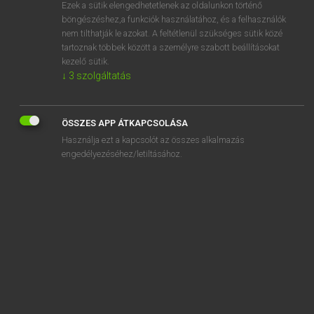
Ezek a sütik elengedhetetlenek az oldalunkon történő
böngészéshez,a funkciók használatához, és a felhasználók
nem tilthatják le azokat. A feltétlenül szükséges sütik közé
Lázár A. Péter, Varga György
tartoznak többek között a személyre szabott beállításokat
MAGYAR−ANGOL EGYETEMES NAGYSZÓTÁR
kezelő sütik.
↓
3
szolgáltatás
Kapcsolódó anyagok
internetezik
ÖSSZES APP ÁTKAPCSOLÁSA
internetező
Használja ezt a kapcsolót az összes alkalmazás
internetfelhő
engedélyezéséhez/letiltásához.
internethasználó
internet-hozzáférés
internetkapcsolat
internetkávéház
internetkávézó
internetközel